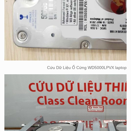
Cứu Dữ Liệu Ổ Cứng WD5000LPVX laptop lỗi