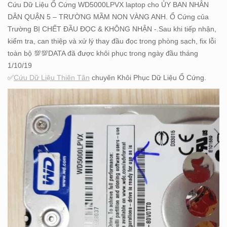
Cứu Dữ Liệu Ổ Cứng WD5000LPVX laptop cho ỦY BAN NHÂN
DÂN QUẬN 5 – TRƯỜNG MẦM NON VÀNG ANH. Ổ Cứng của
Trường BỊ CHẾT ĐẦU ĐỌC & KHÔNG NHẬN -.Sau khi tiếp nhận,
kiểm tra, can thiệp và xử lý thay đầu đọc trong phòng sạch, fix lỗi
toàn bộ 💯💯DATA đã được khôi phục trong ngày đầu tháng
1/10/19
✅
Cứu Dữ Liệu Thiên Tân
chuyên Khôi Phục Dữ Liệu Ổ Cứng.