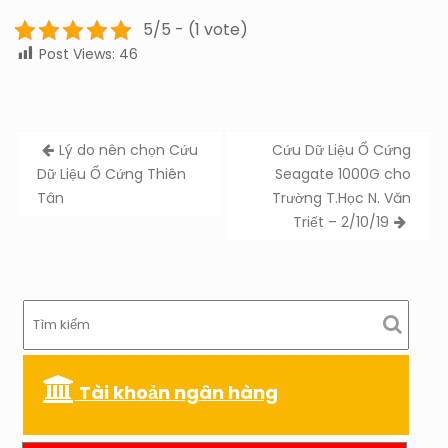
5/5 - (1 vote)
Post Views:
46
Post
Lý do nên chọn Cứu
Cứu Dữ Liệu Ổ Cứng
navigation
Dữ Liệu Ổ Cứng Thiên
Seagate 1000G cho
Tân
Trường T.Học N. Văn
Triết – 2/10/19
Tài khoản ngân hàng