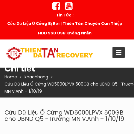
Skip
to
Tin Tức :
content
Cứu Dữ Liệu Ổ Cứng Bị Rơi | Thiên Tân Chuyên Can Thiệp
HDD SSD USB Không Nhận
Chi tiết
Home
khachhang
Cứu Dữ Liệu Ổ Cứng WD5000LPVX 500GB cho UBND Q5 -Trườn
MN V.Anh – 1/10/19
Cứu Dữ Liệu Ổ Cứng WD5000LPVX 500GB
cho UBND Q5 -Trường MN V.Anh – 1/10/19