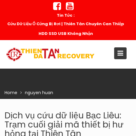
Skip
to
Tin Tức :
content
Cứu Dữ Liệu Ổ Cứng Bị Rơi | Thiên Tân Chuyên Can Thiệp
HDD SSD USB Không Nhận
Home
nguyen huan
Dịch vụ cứu dữ liệu Bạc Liêu:
Trạm cuối giải mã thiết bị hư
hỏng tại Thiên Tân