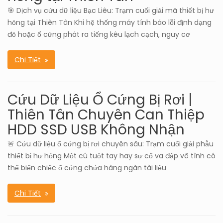
🎯 Dịch vụ cứu dữ liệu Bạc Liêu: Trạm cuối giải mã thiết bị hư
hỏng tại Thiên Tân Khi hệ thống máy tính báo lỗi định dạng
đỏ hoặc ổ cứng phát ra tiếng kêu lạch cạch, nguy cơ
Chi Tiết
Cứu Dữ Liệu Ổ Cứng Bị Rơi |
Thiên Tân Chuyên Can Thiệp
HDD SSD USB Không Nhận
🚨 Cứu dữ liệu ổ cứng bị rơi chuyên sâu: Trạm cuối giải phẫu
thiết bị hư hỏng Một cú tuột tay hay sự cố va đập vô tình có
thể biến chiếc ổ cứng chứa hàng ngàn tài liệu
Chi Tiết