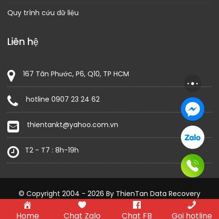
Quy trình cứu dữ liệu
Liên hệ
167 Tân Phước, P6, Q10, TP HCM
hotline 0907 23 24 62
thientankt@yahoo.com.vn
T2 - T7 : 8h-19h
© Copyright 2004 - 2026 By ThienTan Data Recovery
Construction Field by
Acme Themes
Home
Chat Zalo
Chat FB
Gọi hotline