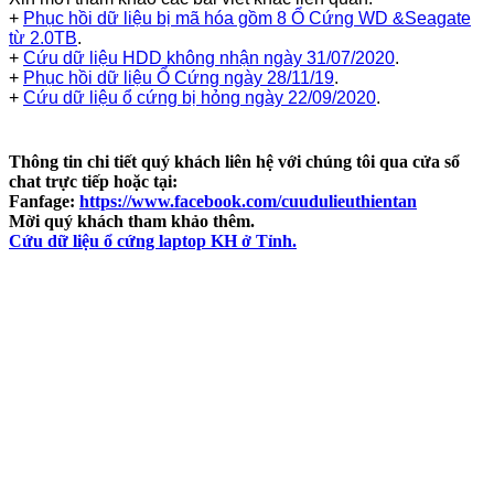
+
Phục hồi dữ liệu bị mã hóa gồm 8 Ổ Cứng WD &Seagate
từ 2.0TB
.
+
Cứu dữ liệu HDD không nhận ngày 31/07/2020
.
+
Phục hồi dữ liệu Ổ Cứng ngày 28/11/19
.
+
Cứu dữ liệu ổ cứng bị hỏng ngày 22/09/2020
.
Thông tin chi tiết quý khách liên hệ với chúng tôi qua cửa sổ
chat trực tiếp hoặc tại:
Fanfage:
https://www.facebook.com/cuudulieuthientan
Mời quý khách tham khảo thêm
.
Cứu dữ liệu ổ cứng laptop KH ở Tỉnh.