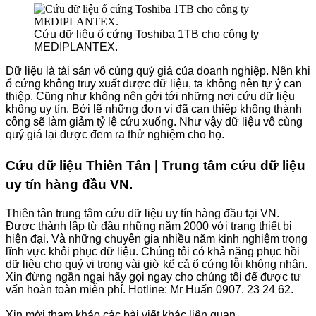
Cứu dữ liệu ổ cứng Toshiba 1TB cho công ty
MEDIPLANTEX.
Dữ liệu là tài sản vô cùng quý giá của doanh nghiệp. Nên khi
ổ cứng không truy xuất được dữ liệu, ta không nên tự ý can
thiệp. Cũng như không nên gởi tới những nơi cứu dữ liệu
không uy tín. Bởi lẽ những đơn vị đã can thiệp không thành
công sẽ làm giảm tỷ lệ cứu xuống. Như vậy dữ liệu vô cùng
quý giá lại được đem ra thử nghiệm cho họ.
Cứu dữ liệu Thiên Tân | Trung tâm cứu dữ liệu
uy tín hàng đầu VN.
Thiên tân trung tâm cứu dữ liệu uy tín hàng đầu tại VN.
Được thành lập từ đầu những năm 2000 với trang thiết bị
hiện đại. Và những chuyên gia nhiều năm kinh nghiệm trong
lĩnh vực khôi phục dữ liệu. Chúng tôi có khả năng phục hồi
dữ liệu cho quý vị trong vài giờ kể cả ổ cứng lỗi không nhận.
Xin đừng ngần ngại hãy gọi ngay cho chúng tôi để được tư
vấn hoàn toàn miễn phí. Hotline: Mr Huấn 0907. 23 24 62.
Xin mời tham khảo các bài viết khác liên quan.