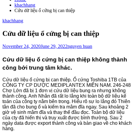
khachhang
Cứu dữ liệu ổ cứng bị can thiệp
khachhang
Cứu dữ liệu ổ cứng bị can thiệp
November 24, 2020
June 29, 2022
nguyen huan
Cứu dữ liệu ổ cứng bị can thiệp không thành
công bởi trung tâm khác.
Cứu dữ liệu ổ cứng bị can thiệp. Ổ cứng Toshiba 1TB của
CÔNG TY CP DƯỢC MEDIPLANTEX MIỀN NAM. 246-248
Chợ Lớn đã bị 1 đơn vị cứu dữ liệu bung ra nhưng không
thành công. Anh Nhân đã rất lo lắng khi toàn bộ dữ liệu kế
toán của công ty nằm bên trong. Hiểu rõ sự lo lắng đó Thiên
tân đã cho bung ổ và kiểm tra mâm đĩa ngay. Sau khoảng 2
giờ vệ sinh mâm đĩa và thay thế đầu đọc. Toàn bộ dữ liệu
của cty đã hiển thị và truy xuất được bình thường. Sau 2
ngày data được export thành công và bàn giao về cho khách
hàng.