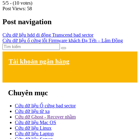
5/5 - (10 votes)
Post Views:
58
Post navigation
Cứu dữ liệu hdd di động Transcend bad sector
Cứu dữ liệu ổ cứng lỗi Firmware khách Đạ Tẻh – Lâm Đồng
Tài khoản ngân hàng
Chuyên mục
Cứu dữ liệu Ổ cứng bad sector
Cứu dữ liệu từ xa
Cứu dữ Ghost - Recover nhầm
Cứu dữ liệu Mac OS
Cứu dữ liệu Linux
Cứu dữ liệu Laptop