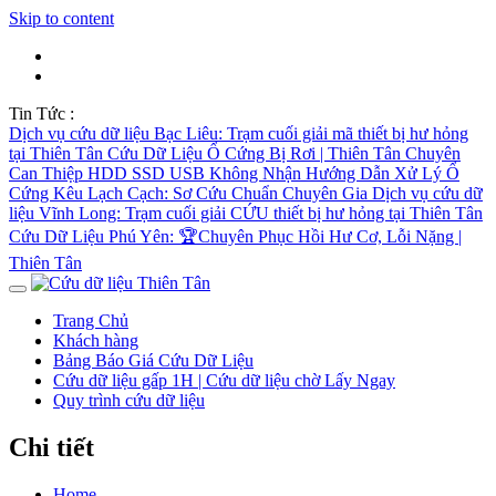
Skip to content
Tin Tức :
Dịch vụ cứu dữ liệu Bạc Liêu: Trạm cuối giải mã thiết bị hư hỏng
tại Thiên Tân
Cứu Dữ Liệu Ổ Cứng Bị Rơi | Thiên Tân Chuyên
Can Thiệp HDD SSD USB Không Nhận
Hướng Dẫn Xử Lý Ổ
Cứng Kêu Lạch Cạch: Sơ Cứu Chuẩn Chuyên Gia
Dịch vụ cứu dữ
liệu Vĩnh Long: Trạm cuối giải CỨU thiết bị hư hỏng tại Thiên Tân
Cứu Dữ Liệu Phú Yên: 🏆Chuyên Phục Hồi Hư Cơ, Lỗi Nặng |
Thiên Tân
Trang Chủ
Khách hàng
Bảng Báo Giá Cứu Dữ Liệu
Cứu dữ liệu gấp 1H | Cứu dữ liệu chờ Lấy Ngay
Quy trình cứu dữ liệu
Chi tiết
Home