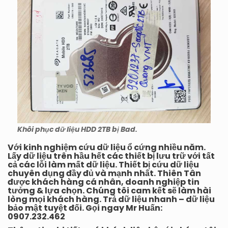
Khôi phục dữ liệu HDD 2TB bị Bad.
Với kinh nghiệm cứu dữ liệu ổ cứng nhiều năm.
Lấy dữ liệu trên hầu hết các thiết bị lưu trữ với tất
cả các lỗi làm mất dữ liệu. Thiết bị cứu dữ liệu
chuyên dụng đầy đủ và mạnh nhất. Thiên Tân
được khách hàng cá nhân, doanh nghiệp tin
tưởng & lựa chọn. Chúng tôi cam kết sẽ làm hài
lòng mọi khách hàng. Trả dữ liệu nhanh – dữ liệu
bảo mật tuyệt đối. Gọi ngay Mr Huấn:
0907.232.462