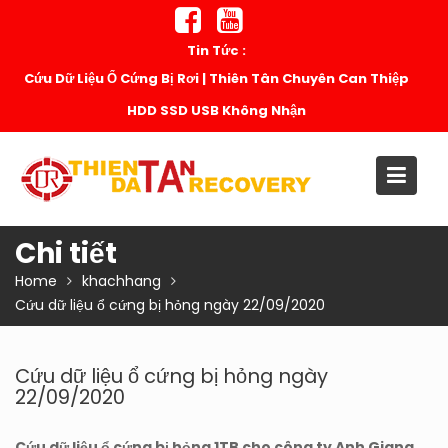
Skip
to
Tin Tức :
content
Cứu Dữ Liệu Ổ Cứng Bị Rơi | Thiên Tân Chuyên Can Thiệp
HDD SSD USB Không Nhận
Chi tiết
Home
khachhang
Cứu dữ liệu ổ cứng bị hỏng ngày 22/09/2020
Cứu dữ liệu ổ cứng bị hỏng ngày
22/09/2020
Cứu dữ liệu ổ cứng bị hỏng 1TB cho công ty Anh Giang