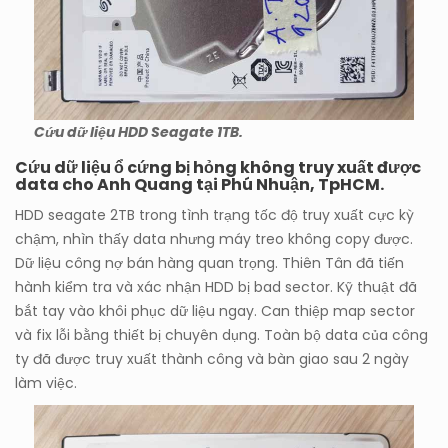
Cứu dữ liệu HDD Seagate 1TB.
Cứu dữ liệu ổ cứng bị hỏng không truy xuất được
data cho Anh Quang tại Phú Nhuận, TpHCM.
HDD seagate 2TB trong tình trạng tốc độ truy xuất cực kỳ
chậm, nhìn thấy data nhưng máy treo không copy được.
Dữ liệu công nợ bán hàng quan trọng. Thiên Tân đã tiến
hành kiểm tra và xác nhận HDD bị bad sector. Kỹ thuật đã
bắt tay vào khôi phục dữ liệu ngay. Can thiệp map sector
và fix lỗi bằng thiết bị chuyên dụng. Toàn bộ data của công
ty đã được truy xuất thành công và bàn giao sau 2 ngày
làm việc.