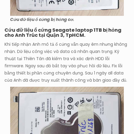
Cứu dữ liệu ổ cứng bị hỏng cơ.
Cứu dữ liệu ổ cứng Seagate laptop 1TB bị hỏng
cho Anh Trúc tại Quận 3, TpHCM.
Khi tiếp nhận Anh mô tả ổ cứng vẫn quay êm nhưng không
nhận. Dữ liệu công việc và data cá nhân quan trọng. Kỹ
thuật tại Thiên Tân đã kiểm tra và xác định HDD lỗi
firmware. Ngay sau đó bắt tay vào phục hồi dữ liệu. Fix lỗi
bằng thiết bị phần cứng chuyên dụng. Sau 1 ngày all data
của Anh đã được truy xuất thành công và bàn giao đầy đủ.