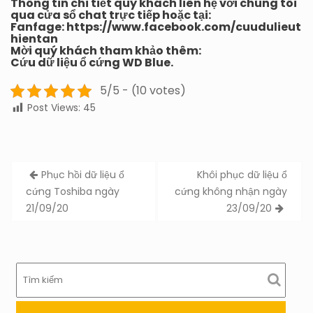
Thông tin chi tiết quý khách liên hệ với chúng tôi
qua cửa sổ chat trực tiếp hoặc tại:
Fanfage:
https://www.facebook.com/cuudulieut
hientan
Mời quý khách tham khảo thêm:
Cứu dữ liệu ổ cứng WD Blue.
5/5 - (10 votes)
Post Views:
45
Post
Phục hồi dữ liệu ổ
Khôi phục dữ liệu ổ
navigation
cứng Toshiba ngày
cứng không nhận ngày
21/09/20
23/09/20