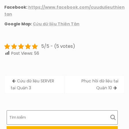
Facebook:
https://www.facebook.com/cuudulieuthien
tan
Google Map:
Cứu dữ liệu Thiên Tân
5/5 - (5 votes)
Post Views:
56
Post
Cứu dữ liệu SERVER
Phục hồi dữ liệu tại
navigation
tại Quận 3
Quận 10