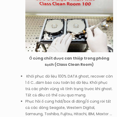
Ổ cứng chết được can thiệp trong phòng
sạch (Class Clean Room)
Khôi phục dữ liệu 100% DATA ghost, recover còn
1 ổ C…đảm bảo cứu toàn bộ dữ liệu. Khôi phục
trả các phân vùng về tình trạng trước khi ghost.
Tất cả đều có thể cứu qua mạng.
Phục hồi ổ cứng hdd/box di động/ổ cứng rời tất
cả các dòng Seagate, Western Digital,
Samsung, Toshiba, Fujitsu, Hitachi, IBM, Maxtor …