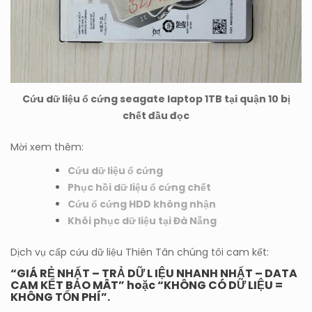
Cứu dữ liệu ổ cứng seagate laptop 1TB tại quận 10 bị
chết đầu đọc
Mời xem thêm:
Cứu dữ liệu ổ cứng
Phục hồi dữ liệu ổ cứng chết
Cứu ổ cứng HDD không nhận
Khôi phục dữ liệu tại Đà Nẵng
Dịch vụ cấp cứu dữ liệu Thiên Tân chúng tôi cam kết:
“GIÁ RẺ NHẤT – TRẢ DỮ L IỆU NHANH NHẤT – DATA
CAM KẾT BẢO MÂT” hoặc “KHÔNG CÓ DỮ LIỆU =
KHÔNG TỐN PHÍ”.