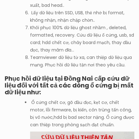
xuất, bad head..
Lấy dữ liệu trên SSD, USB, thẻ nhớ bị format,
không nhận, nhận chập chờn..
Khôi phục 100% dữ liệu ghost nhầm , deleted,
formatted, recovery. Cứu dữ liệu ổ cứng, usb, sd
card; hdd chết cơ, cháy board mạch, thay đầu
đọc, thay mâm đĩa…
Teamviewer dữ liệu từ xa, can thiệp dữ liệu qua
mạng. Phục hồi dữ liệu tận nơi theo yêu cầu.
Phục hồi dữ liệu tại Đồng Nai
c
ấp cứu dữ
liệu đối với tất cả các dòng ổ cứng bị mất
dữ liệu như:
Ổ cứng chết cơ, gõ đầu đọc, kẹt cơ, chết
motor, lỗi firmware, bị kiến, côn trùng tấn công,
bị vô nước,hdd bị bad sector nặng. Ổ cứng được
can thiệp trong phòng sạch đạt chuẩn.