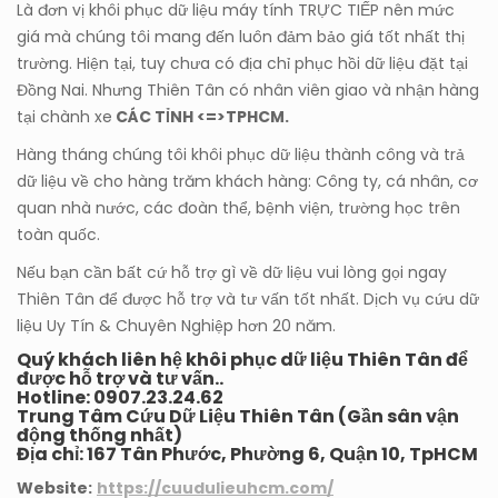
Là đơn vị khôi phục dữ liệu máy tính TRỰC TIẾP nên mức
giá mà chúng tôi mang đến luôn đảm bảo giá tốt nhất thị
trường. Hiện tại, tuy chưa có địa chỉ phục hồi dữ liệu đặt tại
Đồng Nai. Nhưng Thiên Tân có nhân viên giao và nhận hàng
tại chành xe
CÁC TỈNH <=>TPHCM.
Hàng tháng chúng tôi khôi phục dữ liệu thành công và trả
dữ liệu về cho hàng trăm khách hàng: Công ty, cá nhân, cơ
quan nhà nước, các đoàn thể, bệnh viện, trường học trên
toàn quốc.
Nếu bạn cần bất cứ hỗ trợ gì về dữ liệu vui lòng gọi ngay
Thiên Tân để được hỗ trợ và tư vấn tốt nhất. Dịch vụ cứu dữ
liệu Uy Tín & Chuyên Nghiệp hơn 20 năm.
Quý khách liên hệ khôi phục dữ liệu Thiên Tân để
được hỗ trợ và tư vấn..
Hotline: 0907.23.24.62
Trung Tâm Cứu Dữ Liệu Thiên Tân (Gần sân vận
động thống nhất)
Địa chỉ: 167 Tân Phước, Phường 6, Quận 10, TpHCM
Website:
https://cuudulieuhcm.com/