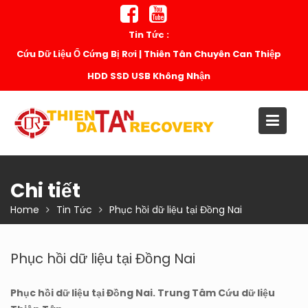
Skip
to
Tin Tức :
content
Cứu Dữ Liệu Ổ Cứng Bị Rơi | Thiên Tân Chuyên Can Thiệp
HDD SSD USB Không Nhận
Chi tiết
Home
Tin Tức
Phục hồi dữ liệu tại Đồng Nai
Phục hồi dữ liệu tại Đồng Nai
Phục hồi dữ liệu tại Đồng Nai. Trung Tâm Cứu dữ liệu