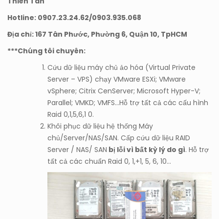
Thiên Tân
Hotline: 0907.23.24.62/0903.935.068
Địa chỉ: 167 Tân Phước, Phường 6, Quận 10, TpHCM
***Chúng tôi chuyên:
Cứu dữ liệu máy chủ ảo hóa (Virtual Private
Server – VPS) chạy VMware ESXi; VMware
vSphere; Citrix CenServer; Microsoft Hyper-V;
Parallel; VMKD; VMFS…Hỗ trợ tất cả các cấu hình
Raid 0,1,5,6,1 0.
Khôi phục dữ liệu hệ thống Máy
chủ/Server/NAS/SAN. Cấp cứu dữ liệu RAID
Server / NAS/ SAN
bị lỗi vì bất kỳ lý do gì
. Hỗ trợ
tất cả các chuẩn Raid 0, 1,+1, 5, 6, 10…