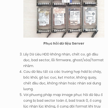
Phục hồi dữ liệu Server
Lấy Dữ Liệu HDD không nhận, chết cơ, gõ đầu
đọc, bad sector, lỗi firmware, ghost/xóa/format
nhầm.
Cứu dữ liệu tất cả các trường hợp hdd bị cháy,
bốc khói, gõ lọc cọc, kẹt motor, không quay,
chết đầu đọc, không nhận hoặc nhận sai dung
lượng.
Với phương pháp map image phục hồi dữ liệu ổ
cứng bị bad sector toàn ổ, bad track 0, ổ cứng
lúc nhận lúc không, ổ cứng đòi format khi truy