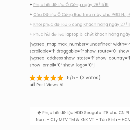
+
Phục hồi dữ liệu Ổ Cứng ngày 28/11/19
+
Cứu Dữ liệu Ổ Cứng Bad treo máy cho PGD H…, 
+
Khôi phục dữ liệu ổ cứng Khách hàng ngày 27/11
+
Phục hồi dữ liệu laptop bị chết khách hàng ngà
[wpseo_map max_number=”undefined” width=”40
scrollable=”1″ draggable=”1″ show_route=”0″ sh
[wpseo_address show_state=”1″ show_country=”
show_email=”0″ show_logo=”0″]
5/5 - (3 votes)
Post Views:
51
Post
Phục hồi dữ liệu HDD Seagate 1TB cho CN P
navigation
Nam – Cty MTV TM & XNK VT – Tân Bình – HCM