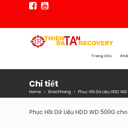
Skip
to
content
Trang Chủ
Khá
Chi tiết
Home
khachhang
Phục Hồi Dữ Liệu HDD WD
Phục Hồi Dữ Liệu HDD WD 500G cho