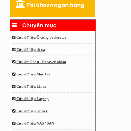
Tài khoản ngân hàng
Chuyên mục
Cứu dữ liệu Ổ cứng bad sector
Cứu dữ liệu từ xa
Cứu dữ Ghost - Recover nhầm
Cứu dữ liệu Mac OS
Cứu dữ liệu Linux
Cứu dữ liệu Laptop
Cứu dữ liệu Server
Cứu dữ liệu NAS / SAN