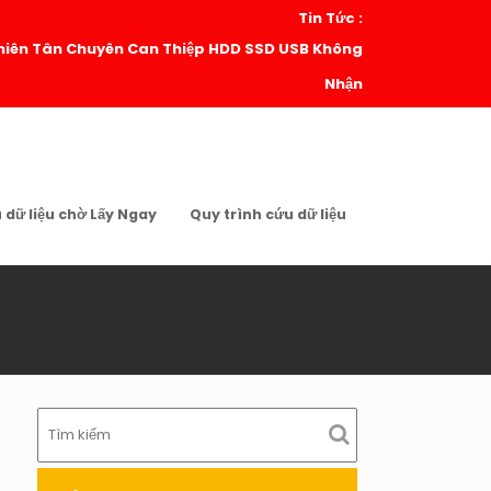
Tin Tức :
| Thiên Tân Chuyên Can Thiệp HDD SSD USB Không
Nhận
u dữ liệu chờ Lấy Ngay
Quy trình cứu dữ liệu