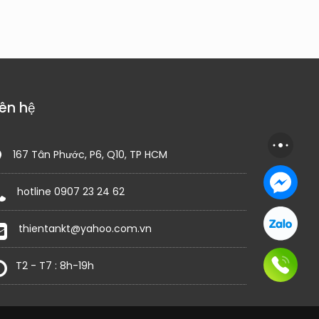
iên hệ
167 Tân Phước, P6, Q10, TP HCM
hotline 0907 23 24 62
thientankt@yahoo.com.vn
T2 - T7 : 8h-19h