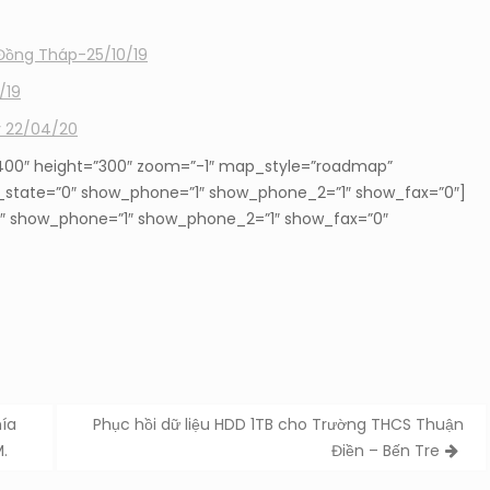
Đồng Tháp-25/10/19
/19
y 22/04/20
0″ height=”300″ zoom=”-1″ map_style=”roadmap”
ow_state=”0″ show_phone=”1″ show_phone_2=”1″ show_fax=”0″]
1″ show_phone=”1″ show_phone_2=”1″ show_fax=”0″
hía
Phục hồi dữ liệu HDD 1TB cho Trường THCS Thuận
.
Điền – Bến Tre