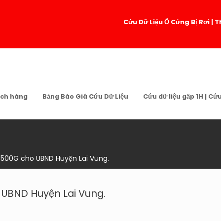
Cứu Dữ Liệu Ổ Cứng Bị Rơi 
ch hàng
Bảng Báo Giá Cứu Dữ Liệu
Cứu dữ liệu gấp 1H | Cứ
 500G cho UBND Huyện Lai Vung.
 UBND Huyện Lai Vung.