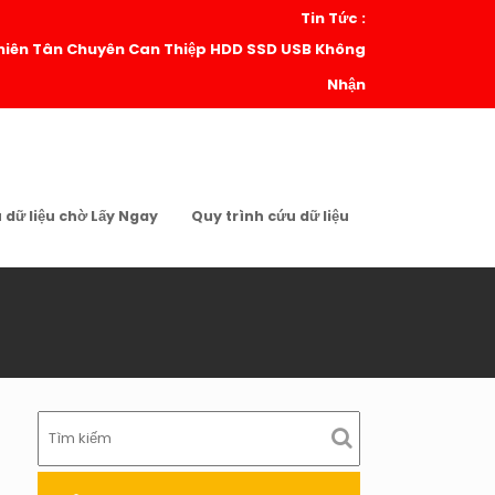
Tin Tức :
| Thiên Tân Chuyên Can Thiệp HDD SSD USB Không
Nhận
u dữ liệu chờ Lấy Ngay
Quy trình cứu dữ liệu