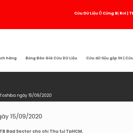
Cứu Dữ Liệu Ổ Cứng Bị Rơi 
ch hàng
Bảng Báo Giá Cứu Dữ Liệu
Cứu dữ liệu gấp 1H | Cứ
 Toshiba ngày 15/09/2020
gày 15/09/2020
1TB Bad Sector cho chị Thu tại TpHCM.