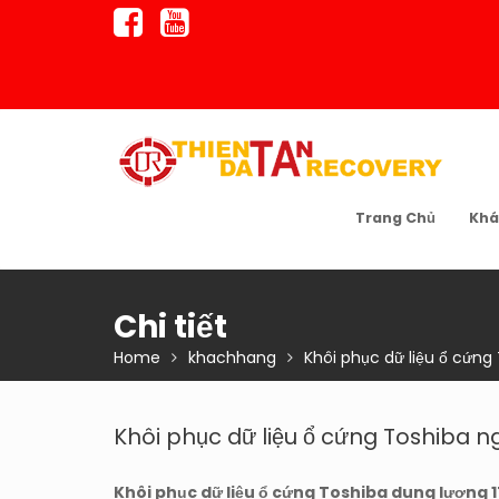
Skip
to
content
Trang Chủ
Khá
Chi tiết
Home
khachhang
Khôi phục dữ liệu ổ cứng
Khôi phục dữ liệu ổ cứng Toshiba n
Khôi phục dữ liệu ổ cứng Toshiba dung lượng 