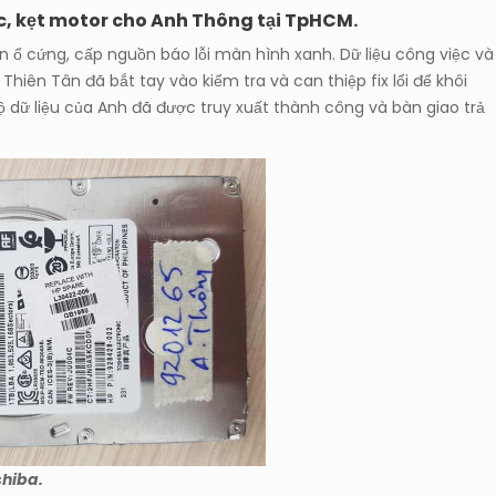
ọc, kẹt motor cho Anh Thông tại TpHCM.
 ổ cứng, cấp nguồn báo lỗi màn hình xanh. Dữ liệu công việc và
 Thiên Tân đã bắt tay vào kiểm tra và can thiệp fix lổi để khôi
ộ dữ liệu của Anh đã được truy xuất thành công và bàn giao trả
shiba.