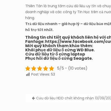
Thiên Tân là trung tâm cứu dữ liệu uy tín và ch
doanh nghiệp và các công ty Tin Học trên cả nướ
hàng.
Trả dữ liệu nhanh – giá hợp lý – dữ liệu bảo m
hỗ trợ tốt nhất.
Thông tin chi tiết quý khách liên hệ với c
Fanfage:
https://www.facebook.com/cu
Mời quý khách tham khảo thêm:
Khôi phục dữ liệu ổ cứng WD Blue.
Cứu dữ liệu từ ổ cứng laptop
Phục hồi dữ liệu ổ cứng Seagate.
5/5 - (10 votes)
Post Views:
53
Post
Cứu dữ liệu HDD chết không nhận 13/09/20
navigation