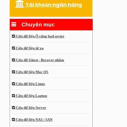
Tài khoản ngân hàng
Chuyên mục
Cứu dữ liệu Ổ cứng bad sector
Cứu dữ liệu từ xa
Cứu dữ Ghost - Recover nhầm
Cứu dữ liệu Mac OS
Cứu dữ liệu Linux
Cứu dữ liệu Laptop
Cứu dữ liệu Server
Cứu dữ liệu NAS / SAN