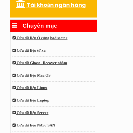
Tài khoản ngân hàng
Chuyên mục
Cứu dữ liệu Ổ cứng bad sector
Cứu dữ liệu từ xa
Cứu dữ Ghost - Recover nhầm
Cứu dữ liệu Mac OS
Cứu dữ liệu Linux
Cứu dữ liệu Laptop
Cứu dữ liệu Server
Cứu dữ liệu NAS / SAN