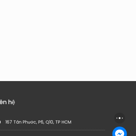
iên hệ
167 Tân Phước, P6, Q10, TP HCM