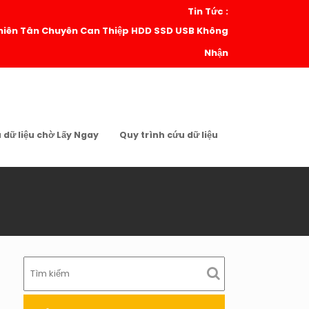
Tin Tức :
| Thiên Tân Chuyên Can Thiệp HDD SSD USB Không
Nhận
u dữ liệu chờ Lấy Ngay
Quy trình cứu dữ liệu