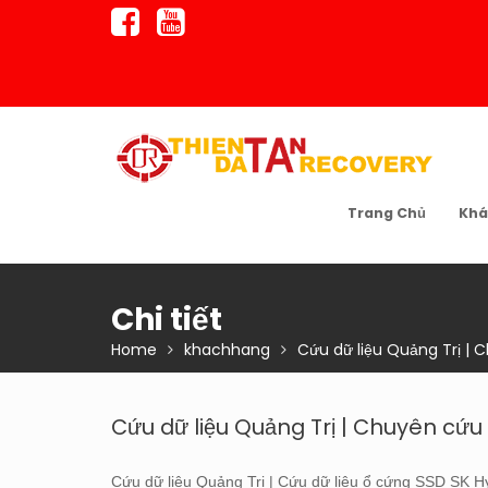
Skip
to
content
Trang Chủ
Khá
Chi tiết
Home
khachhang
Cứu dữ liệu Quảng Trị | 
Cứu dữ liệu Quảng Trị | Chuyên cứu
Cứu dữ liệu Quảng Trị | Cứu dữ liệu ổ cứng SSD SK Hyn