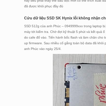
này đều phải thay thế đầu đọc mới có thể trích xuất đ
đã được khôi phục đầy đủ
Cứu dữ liệu SSD SK Hynix lỗi không nhận ch
SSD 512g của anh Phúc – 0949999xxx trong laptop bị 
máy tới kiểm tra. Chờ đợi kỹ thuật 5 phút và kết quả ổ
do cafe đổ vào. Tiến hành bốc flash và làm chân cho t
up firmware. Sau nhiều cố gắng toàn bộ data đã khôi 
anh Phúc vào ngày 25/4.