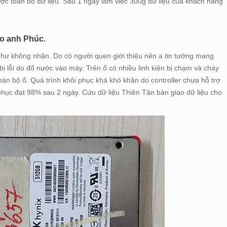
ược toàn bộ dữ liệu. Sau 1 ngày làm việc 300g dữ liệu của khách hàng
o anh Phúc.
hư không nhận. Do có người quen giới thiệu nên a tin tưởng mang
 bị lỗi do đổ nước vào máy. Trên ổ có nhiều linh kiện bị chạm và cháy
oàn bộ ổ. Quá trình khôi phục khá khó khăn do controller chưa hỗ trợ
phục đạt 98% sau 2 ngày. Cứu dữ liệu Thiên Tân bàn giao dữ liệu cho