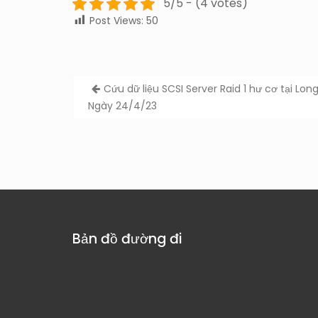
5/5 - (4 votes)
Post Views:
50
Post
Cứu dữ liệu SCSI Server Raid 1 hư cơ tại Long
navigation
Ngày 24/4/23
Bản đồ đường đi