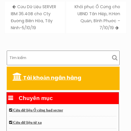
Post
Cứu Dữ Liệu SERVER
Khôi phục Ổ Cứng cho
navigation
IBM 36.4GB cho Cty
UBND Tân Hiệp, H.Hớn
Đường Biên Hòa, Tây
Quản, Bình Phước –
Ninh-5/10/19
7/10/19
Tài khoản ngân hàng
Chuyên mục
Cứu dữ liệu Ổ cứng bad sector
Cứu dữ liệu từ xa