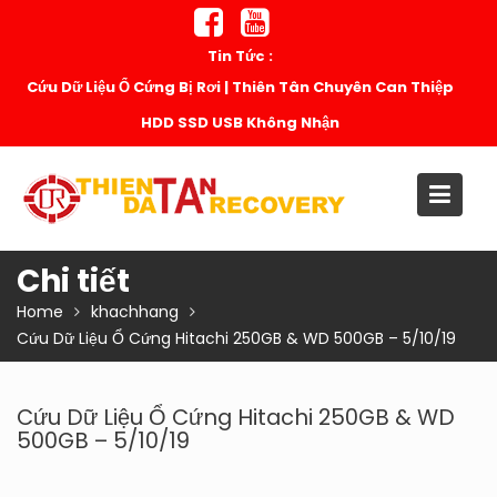
Skip
to
Tin Tức :
content
Cứu Dữ Liệu Ổ Cứng Bị Rơi | Thiên Tân Chuyên Can Thiệp
HDD SSD USB Không Nhận
Chi tiết
Home
khachhang
Cứu Dữ Liệu Ổ Cứng Hitachi 250GB & WD 500GB – 5/10/19
Cứu Dữ Liệu Ổ Cứng Hitachi 250GB & WD
500GB – 5/10/19