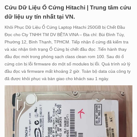
Cứu Dữ Liệu Ổ Cứng Hitachi | Trung tâm cứu
dữ liệu uy tín nhất tại VN.
Khôi Phục Dữ Liệu Ổ Cứng Laptop Hitachi 250GB bị Chết Đầu
Đọc cho Cty TNHH TM DV BÊTA VINA – Địa chỉ: Bùi Đình Túy,
Phường 12, Bình Thạnh, TPHCM. Tiếp nhận ổ cứng đã kiểm tra
và xác nhận tình trạng Ổ Cứng bị chết đầu đọc .Tiến hành thay
đầu đọc mới trong phòng sạch class clean rom 100. Sau đó ổ
cứng còn bị lỗi firmware do một số modules bị lỗi. Quá trình xử lỷ
đầu đọc và firmware mất khoảng 2 giờ. Toàn bộ data của công ty
đã được khôi phục và bàn giao cho khách sau 1 ngày.