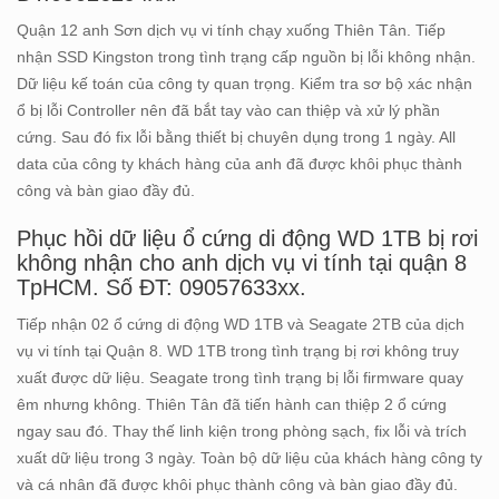
Quận 12 anh Sơn dịch vụ vi tính chạy xuống Thiên Tân. Tiếp
nhận SSD Kingston trong tình trạng cấp nguồn bị lỗi không nhận.
Dữ liệu kế toán của công ty quan trọng. Kiểm tra sơ bộ xác nhận
ổ bị lỗi Controller nên đã bắt tay vào can thiệp và xử lý phần
cứng. Sau đó fix lỗi bằng thiết bị chuyên dụng trong 1 ngày. All
data của công ty khách hàng của anh đã được khôi phục thành
công và bàn giao đầy đủ.
Phục hồi dữ liệu ổ cứng di động WD 1TB bị rơi
không nhận cho anh dịch vụ vi tính tại quận 8
TpHCM. Số ĐT: 09057633xx.
Tiếp nhận 02 ổ cứng di động WD 1TB và Seagate 2TB của dịch
vụ vi tính tại Quận 8. WD 1TB trong tình trạng bị rơi không truy
xuất được dữ liệu. Seagate trong tình trạng bị lỗi firmware quay
êm nhưng không. Thiên Tân đã tiến hành can thiệp 2 ổ cứng
ngay sau đó. Thay thế linh kiện trong phòng sạch, fix lỗi và trích
xuất dữ liệu trong 3 ngày. Toàn bộ dữ liệu của khách hàng công ty
và cá nhân đã được khôi phục thành công và bàn giao đầy đủ.