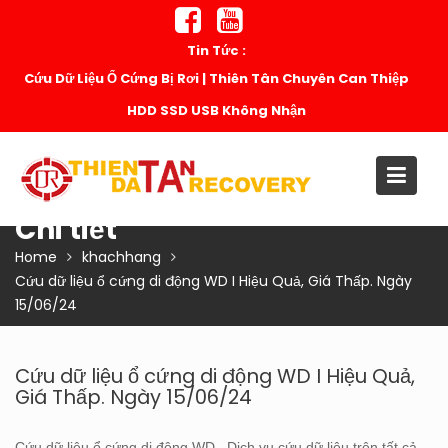
Skip
to
Tin Tức :
content
Cứu Dữ Liệu Ổ Cứng Bị Rơi | Thiên Tân Chuyên Can Thiệp
HDD SSD USB Không Nhận
Chi tiết
Home
khachhang
Cứu dữ liệu ổ cứng di động WD I Hiệu Quả, Giá Thấp. Ngày
15/06/24
Cứu dữ liệu ổ cứng di động WD I Hiệu Quả,
Giá Thấp. Ngày 15/06/24
Cứu dữ liệu ổ cứng di động WD. Dịch vụ cứu dữ liệu trên tất cả