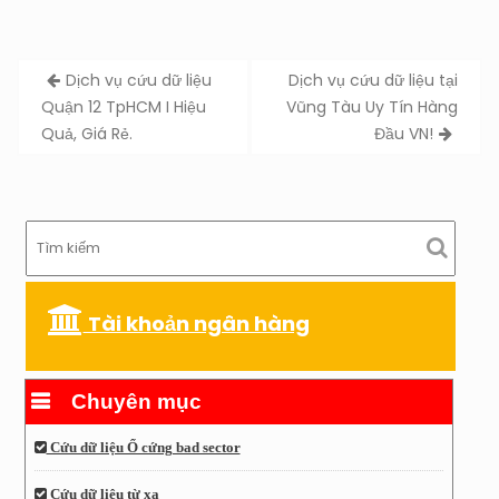
Post
Dịch vụ cứu dữ liệu
Dịch vụ cứu dữ liệu tại
navigation
Quận 12 TpHCM I Hiệu
Vũng Tàu Uy Tín Hàng
Quả, Giá Rẻ.
Đầu VN!
Tài khoản ngân hàng
Chuyên mục
Cứu dữ liệu Ổ cứng bad sector
Cứu dữ liệu từ xa