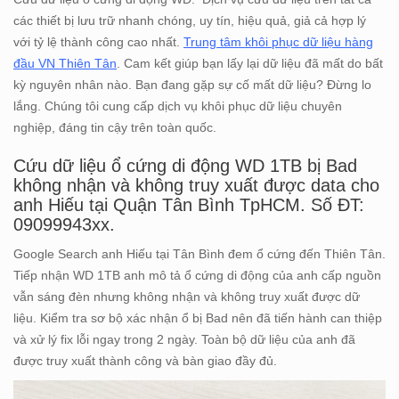
các thiết bị lưu trữ nhanh chóng, uy tín, hiệu quả, giả cả hợp lý
với tỷ lệ thành công cao nhất.
Trung tâm khôi phục dữ liệu hàng
đầu VN Thiên Tân
. Cam kết giúp bạn lấy lại dữ liệu đã mất do bất
kỳ nguyên nhân nào. Bạn đang gặp sự cố mất dữ liệu? Đừng lo
lắng. Chúng tôi cung cấp dịch vụ khôi phục dữ liệu chuyên
nghiệp, đáng tin cậy trên toàn quốc.
Cứu dữ liệu ổ cứng di động WD 1TB bị Bad
không nhận và không truy xuất được data cho
anh Hiếu tại Quận Tân Bình TpHCM. Số ĐT:
09099943xx.
Google Search anh Hiếu tại Tân Bình đem ổ cứng đến Thiên Tân.
Tiếp nhận WD 1TB anh mô tả ổ cứng di động của anh cấp nguồn
vẫn sáng đèn nhưng không nhận và không truy xuất được dữ
liệu. Kiểm tra sơ bộ xác nhận ổ bị Bad nên đã tiến hành can thiệp
và xử lý fix lỗi ngay trong 2 ngày. Toàn bộ dữ liệu của anh đã
được truy xuất thành công và bàn giao đầy đủ.