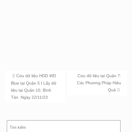
Post
Cứu dữ liệu HDD WD
Cứu dữ liệu tại Quận 7:
navigation
Các Phương Pháp Hiệu
Blue tại Quận 5 I Lấy dữ
Quả
liệu tại Quận 10, Bình
Tân. Ngày 22/11/23