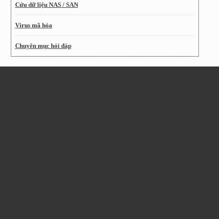
Cứu dữ liệu NAS / SAN
Virus mã hóa
Chuyên mục hỏi đáp