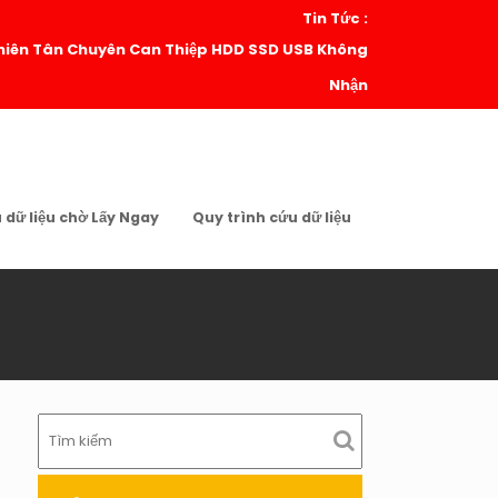
Tin Tức :
| Thiên Tân Chuyên Can Thiệp HDD SSD USB Không
Nhận
u dữ liệu chờ Lấy Ngay
Quy trình cứu dữ liệu