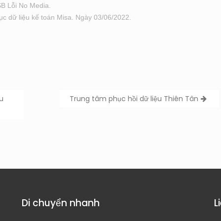
SB Lỗi No Media.
ục dữ liệu kế toán Misa. Ngày 03/06/2022.
u
Trung tâm phục hồi dữ liệu Thiên Tân
Di chuyển nhanh
L