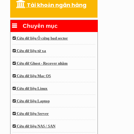
Tài khoản ngân hàng
Chuyên mục
Cứu dữ liệu Ổ cứng bad sector
Cứu dữ liệu từ xa
Cứu dữ Ghost - Recover nhầm
Cứu dữ liệu Mac OS
Cứu dữ liệu Linux
Cứu dữ liệu Laptop
Cứu dữ liệu Server
Cứu dữ liệu NAS / SAN