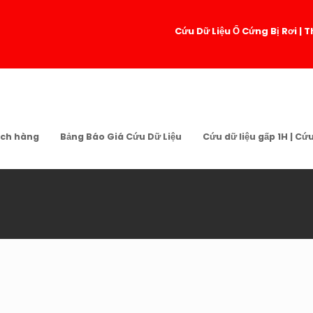
Cứu Dữ Liệu Ổ Cứng Bị Rơi 
ch hàng
Bảng Báo Giá Cứu Dữ Liệu
Cứu dữ liệu gấp 1H | Cứ