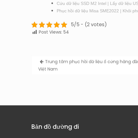
Cứu dữ liệu SSD M2 Intel | Lấy dữ liệu U
Phục hồi dữ liệu Misa SME2022 | Khôi ph
5/5 - (2 votes)
Post Views:
54
Post
Trung tâm phục hồi dữ liệu ổ cứng hàng đầ
navigation
Việt Nam
Bản đồ đường đi