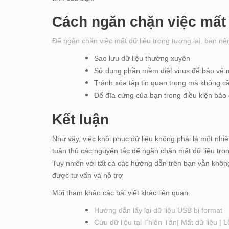
Cách ngăn chặn việc mất 
Để ngăn chặn việc mất dữ liệu trong tương lai, bạn nê
Sao lưu dữ liệu thường xuyên
Sử dụng phần mềm diệt virus để bảo vệ 
Tránh xóa tập tin quan trọng mà không cầ
Để đĩa cứng của bạn trong điều kiện bảo 
Kết luận
Như vậy, việc khôi phục dữ liệu không phải là một n
tuân thủ các nguyên tắc để ngăn chặn mất dữ liệu tron
Tuy nhiên với tất cả các hướng dẫn trên bạn vẫn không
được tư vấn và hỗ trợ
Mời tham khảo các bài viết khác liên quan.
Hướng dẫn lấy lại dữ liệu USB bị format
Cứu dữ liệu tại Thiên Tân| Mất dữ liệu | 