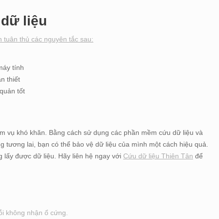
dữ liệu
n tuân thủ các nguyên tắc sau:
máy tính
n thiết
quản tốt
hiệm vụ khó khăn. Bằng cách sử dụng các phần mềm cứu dữ liệu và
g tương lai, bạn có thể bảo vệ dữ liệu của mình một cách hiệu quả.
 lấy được dữ liệu. Hãy liên hệ ngay với
Cứu dữ liệu Thiên Tân
để
Lỗi không nhận ổ cứng.