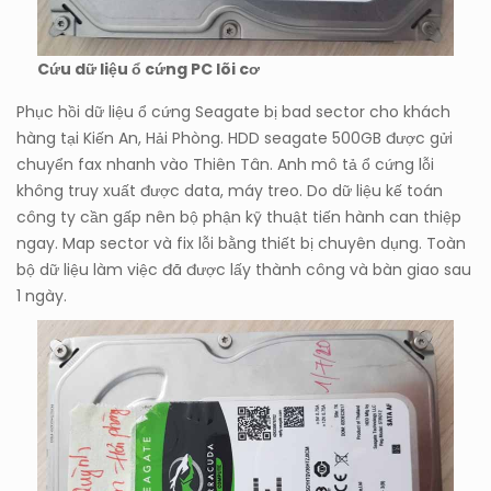
Cứu dữ liệu ổ cứng PC lõi cơ
Phục hồi dữ liệu ổ cứng Seagate bị bad sector cho khách
hàng tại Kiến An, Hải Phòng. HDD seagate 500GB được gửi
chuyển fax nhanh vào Thiên Tân. Anh mô tả ổ cứng lỗi
không truy xuất được data, máy treo. Do dữ liệu kế toán
công ty cần gấp nên bộ phận kỹ thuật tiến hành can thiệp
ngay. Map sector và fix lỗi bằng thiết bị chuyên dụng. Toàn
bộ dữ liệu làm việc đã được lấy thành công và bàn giao sau
1 ngày.