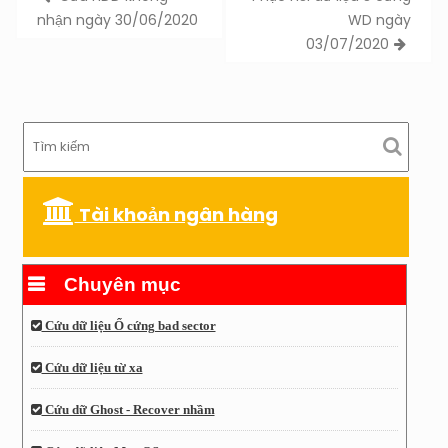
navigation
nhận ngày 30/06/2020
WD ngày
03/07/2020
Tài khoản ngân hàng
Chuyên mục
Cứu dữ liệu Ổ cứng bad sector
Cứu dữ liệu từ xa
Cứu dữ Ghost - Recover nhầm