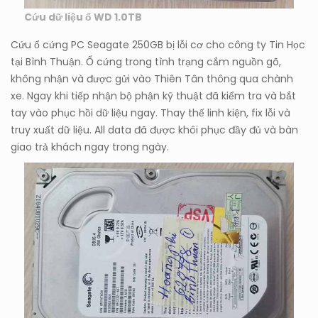
Cứu dữ liệu ổ WD 1.0TB
Cứu ổ cứng PC Seagate 250GB bị lỗi cơ cho công ty Tin Học
tại Bình Thuận. Ổ cứng trong tình trạng cắm nguồn gõ,
không nhận và được gửi vào Thiên Tân thông qua chành
xe. Ngay khi tiếp nhận bộ phận kỹ thuật đã kiểm tra và bắt
tay vào phục hồi dữ liệu ngay. Thay thế linh kiện, fix lỗi và
truy xuất dữ liệu. All data đã được khôi phục đầy đủ và bàn
giao trả khách ngay trong ngày.