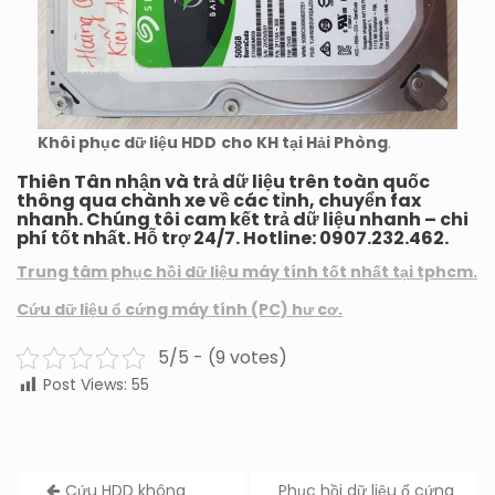
Khôi phục dữ liệu HDD
cho KH tại Hải Phòng
.
Thiên Tân nhận và trả dữ liệu trên toàn quốc
thông qua chành xe về các tỉnh, chuyển fax
nhanh. Chúng tôi cam kết trả dữ liệu nhanh – chi
phí tốt nhất. Hỗ trợ 24/7. Hotline: 0907.232.462.
Trung tâm phục hồi dữ liệu máy tính tốt nhất tại tphcm.
Cứ
u
dữ liệu ổ cứng máy tính (PC) hư cơ.
5/5 - (9 votes)
Post Views:
55
Post
Cứu HDD không
Phục hồi dữ liệu ổ cứng