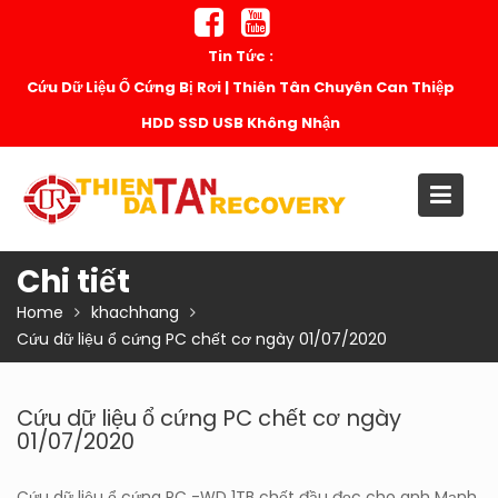
Skip
to
Tin Tức :
content
Cứu Dữ Liệu Ổ Cứng Bị Rơi | Thiên Tân Chuyên Can Thiệp
HDD SSD USB Không Nhận
Chi tiết
Home
khachhang
Cứu dữ liệu ổ cứng PC chết cơ ngày 01/07/2020
Cứu dữ liệu ổ cứng PC chết cơ ngày
01/07/2020
Cứu dữ liệu ổ cứng PC -WD 1TB chết đầu đọc cho anh Mạnh