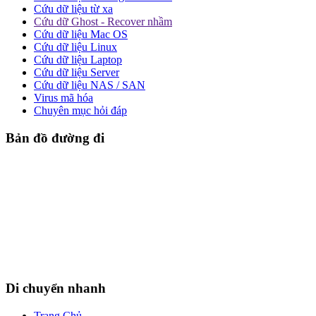
Cứu dữ liệu từ xa
Cứu dữ Ghost - Recover nhầm
Cứu dữ liệu Mac OS
Cứu dữ liệu Linux
Cứu dữ liệu Laptop
Cứu dữ liệu Server
Cứu dữ liệu NAS / SAN
Virus mã hóa
Chuyên mục hỏi đáp
Bản đồ đường đi
Di chuyển nhanh
Trang Chủ