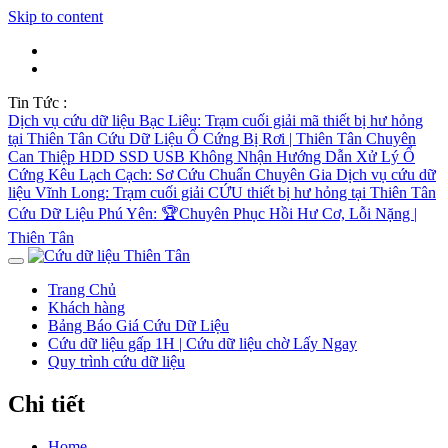
Skip to content
Tin Tức :
Dịch vụ cứu dữ liệu Bạc Liêu: Trạm cuối giải mã thiết bị hư hỏng
tại Thiên Tân
Cứu Dữ Liệu Ổ Cứng Bị Rơi | Thiên Tân Chuyên
Can Thiệp HDD SSD USB Không Nhận
Hướng Dẫn Xử Lý Ổ
Cứng Kêu Lạch Cạch: Sơ Cứu Chuẩn Chuyên Gia
Dịch vụ cứu dữ
liệu Vĩnh Long: Trạm cuối giải CỨU thiết bị hư hỏng tại Thiên Tân
Cứu Dữ Liệu Phú Yên: 🏆Chuyên Phục Hồi Hư Cơ, Lỗi Nặng |
Thiên Tân
Trang Chủ
Khách hàng
Bảng Báo Giá Cứu Dữ Liệu
Cứu dữ liệu gấp 1H | Cứu dữ liệu chờ Lấy Ngay
Quy trình cứu dữ liệu
Chi tiết
Home