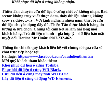
Khôi phục dữ liệu ổ cứng không nhận.
Thiên Tân chuyên cứu dữ liệu ổ cứng chết cơ không nhận, Bad
sector không truy xuất được data, thấy dữ liệu nhưng không
copy ra đươc ..v..v .
Với kinh nghiệm nhiều năm, thiết bị cứu
dữ liệu chuyên dụng đầy đủ. Thiên Tân được khách hàng tin
tưởng & lựa chọn. Chúng tôi cam kết sẽ làm hài lòng mọi
khách hàng. Trả dữ liệu nhanh – giá hợp lý – dữ liệu bảo mật
tuyệt đối. Hotline Mr Huấn: 0907.232.462
.
Thông tin chi tiết quý khách liên hệ với chúng tôi qua cửa sổ
chat trực tiếp hoặc tại:
Fanfage:
https://www.facebook.com/cuudulieuthientan
Mời quý khách tham khảo thêm:
Khôi phục dữ liệu ổ cứng Toshiba.
Phục hồi dữ liệu ổ cứng WD Black.
Cứu dữ liệu ổ cứng máy tính WD BLue.
Lấy dữ liệu ổ cứng di động WD Elements.