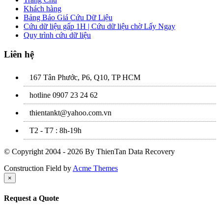
Khách hàng
Bảng Báo Giá Cứu Dữ Liệu
Cứu dữ liệu gấp 1H | Cứu dữ liệu chờ Lấy Ngay
Quy trình cứu dữ liệu
Liên hệ
167 Tân Phước, P6, Q10, TP HCM
hotline 0907 23 24 62
thientankt@yahoo.com.vn
T2 - T7 : 8h-19h
© Copyright 2004 - 2026 By ThienTan Data Recovery
Construction Field by
Acme Themes
×
Request a Quote