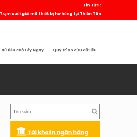
Tin Tức :
 Trạm cuối giải mã thiết bị hư hỏng tại Thiên Tân
u dữ liệu chờ Lấy Ngay
Quy trình cứu dữ liệu
Tài khoản ngân hàng