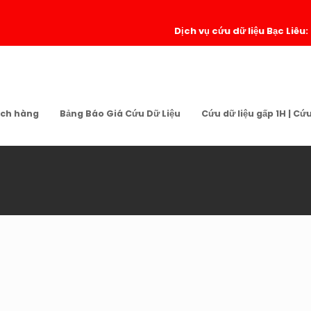
Dịch vụ cứu dữ liệu Bạc Liêu:
ch hàng
Bảng Báo Giá Cứu Dữ Liệu
Cứu dữ liệu gấp 1H | Cứ