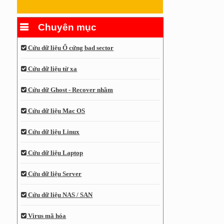
Chuyên mục
Cứu dữ liệu Ổ cứng bad sector
Cứu dữ liệu từ xa
Cứu dữ Ghost - Recover nhầm
Cứu dữ liệu Mac OS
Cứu dữ liệu Linux
Cứu dữ liệu Laptop
Cứu dữ liệu Server
Cứu dữ liệu NAS / SAN
Virus mã hóa