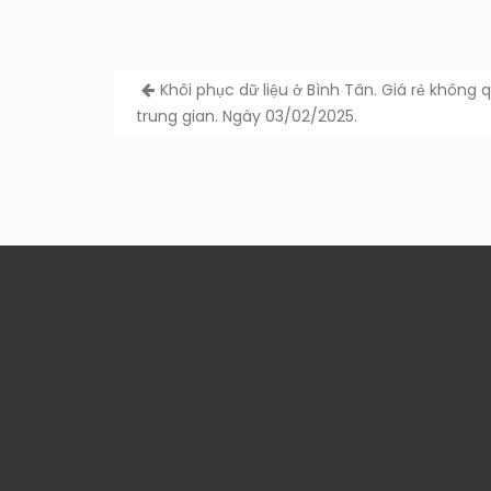
Post
Khôi phục dữ liệu ở Bình Tân. Giá rẻ không 
navigation
trung gian. Ngày 03/02/2025.