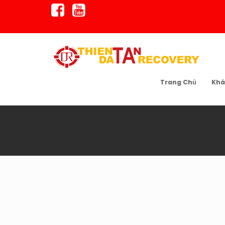
Skip
to
content
Trang Chủ
Khá