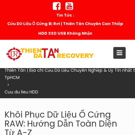
Skip
to
Tin Tức :
content
Cứu Dữ Liệu Ổ Cứng Bị Rơi | Thiên Tân Chuyên Can Thiệp
HDD SSD USB Không Nhận
Home
Thiên Tân | Địa chỉ Cứu Dữ Liệu Chuyên Nghiệp & Uy Tín nhất t
TpHCM
Cuu du lieu HDD
Khôi Phục Dữ Liệu Ổ Cứng
RAW: Hướng Dẫn Toàn Diện
Từ A-Z