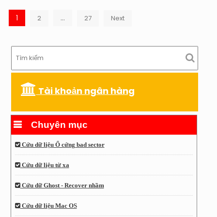
Posts
1
…
2
27
Next
pagination
Tài khoản ngân hàng
Chuyên mục
Cứu dữ liệu Ổ cứng bad sector
Cứu dữ liệu từ xa
Cứu dữ Ghost - Recover nhầm
Cứu dữ liệu Mac OS