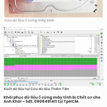
Cứu dữ liệu ổ cứng máy tính
Xuất dữ liệu tại Cứu dữ liệu Thiên Tân
Khôi phục dữ liệu ổ cứng máy tính bị Chết cơ cho
Anh Khôi – Sđt: 0906491411 tại TpHCM.