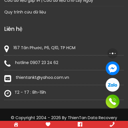
Cứu dữ liệu gấp 1H | Cứu dữ liệu chờ Lấy Ngay
Quy trình cứu dữ liệu
Liên hệ
167 Tân Phước, P6, Q10, TP HCM
hotline 0907 23 24 62
thientankt@yahoo.com.vn
T2 - T7 : 8h-19h
© Copyright 2004 - 2026 By ThienTan Data Recovery
Construction Field by
Acme Themes