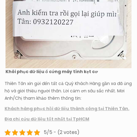
Khôi phục dữ liệu ổ cứng máy tính kẹt cơ
Thiên Tân xin gửi đến tất cả Quý Khách Hàng gần xa đã ủng
hộ và giới thiệu người thân. Lời cảm ơn sâu sắc nhất. Mời
Anh/Chị tham khảo thêm thông tin:
Khách hàng phục hồi dữ liệu thành công tại Thiên Tân.
Địa chỉ cứu dữ liệu tốt nhất tại TpHCM
5/5 - (2 votes)