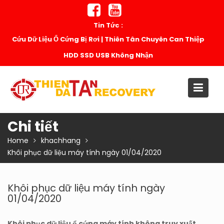
Skip
to
Tin Tức :
content
Cứu Dữ Liệu Ổ Cứng Bị Rơi | Thiên Tân Chuyên Can Thiệp
HDD SSD USB Không Nhận
Chi tiết
Home
khachhang
Khôi phục dữ liệu máy tính ngày 01/04/2020
Khôi phục dữ liệu máy tính ngày
01/04/2020
Khôi phục dữ liệu ổ cứng máy tính không truy xuất