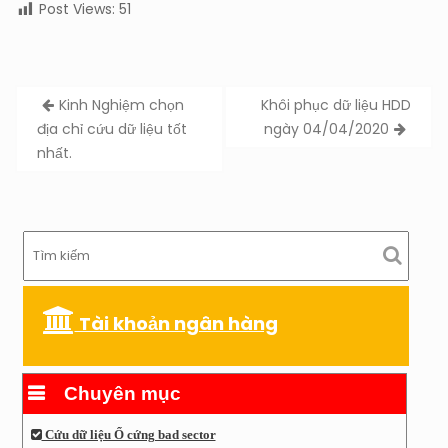
Post Views:
51
Post
Kinh Nghiệm chọn
Khôi phục dữ liệu HDD
navigation
địa chỉ cứu dữ liệu tốt
ngày 04/04/2020
nhất.
Tài khoản ngân hàng
Chuyên mục
Cứu dữ liệu Ổ cứng bad sector