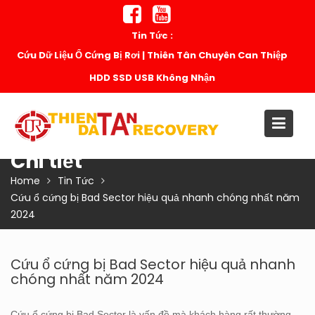
Skip
to
Tin Tức :
content
Cứu Dữ Liệu Ổ Cứng Bị Rơi | Thiên Tân Chuyên Can Thiệp
HDD SSD USB Không Nhận
Chi tiết
Home
Tin Tức
Cứu ổ cứng bị Bad Sector hiệu quả nhanh chóng nhất năm
2024
Cứu ổ cứng bị Bad Sector hiệu quả nhanh
chóng nhất năm 2024
Cứu ổ cứng bị Bad Sector là vấn đề mà khách hàng rất thường