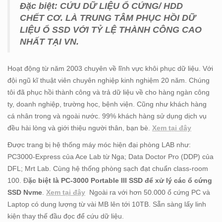
Đặc biệt: CỨU DỮ LIỆU Ổ CỨNG/ HDD
CHẾT CƠ. LÀ TRUNG TÂM PHỤC HỒI DỮ
LIỆU Ổ SSD VỚI TỶ LỆ THÀNH CÔNG CAO
NHẤT TẠI VN.
Hoạt động từ năm 2003 chuyên về lĩnh vực khôi phục dữ liệu. Với
đội ngũ kĩ thuật viên chuyên nghiệp kinh nghiệm 20 năm. Chúng
tôi đã phục hồi thành công và trả dữ liệu về cho hàng ngàn công
ty, doanh nghiệp, trường học, bệnh viện. Cũng như khách hàng
cá nhân trong và ngoài nước. 99% khách hàng sử dụng dịch vụ
đều hài lòng và giới thiệu người thân, bạn bè.
Xem tại đây
Được trang bị hệ thống máy móc hiện đại phòng LAB như:
PC3000-Express của Ace Lab từ Nga; Data Doctor Pro (DDP) của
DFL; Mrt Lab. Cùng hệ thống phòng sạch đạt chuẩn class-room
100. Đ
ặc biệt là PC-3000 Portable III SSD để xử lý các ổ cứng
SSD Nvme
.
Xem tại đây
Ngoài ra với hơn 50.000 ổ cứng PC và
Laptop có dung lượng từ vài MB lên tới 10TB. Sẵn sàng lấy linh
kiện thay thế đầu đọc để cứu dữ liệu.