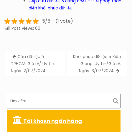
Cấp cứu dữ liệu ổ cứng chết – Giải pháp toàn
diện khôi phục dữ liệu
5/5 - (1 vote)
Post Views:
60
Post
Cứu dữ liệu ở
Khôi phục dữ liệu ở Kiên
navigation
TPHCM. Giá rẻ/ Uy tín.
Giang. Uy tín/Giá rẻ.
Ngày 12/07/2024.
Ngày 13/07/2024.
Tài khoản ngân hàng