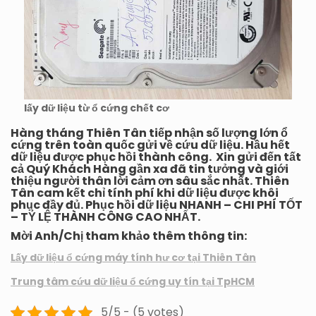
lấy dữ liệu từ ổ cứng chết cơ
Hàng tháng Thiên Tân tiếp nhận số lượng lớn ổ
cứng trên toàn quốc gửi về cứu dữ liệu. Hầu hết
dữ liệu được phục hồi thành công. Xin gửi đến tất
cả Quý Khách Hàng gần xa đã tin tưởng và giới
thiệu người thân lời cảm ơn sâu sắc nhất. Thiên
Tân cam kết chỉ tính phí khi dữ liệu được khôi
phục đầy đủ. Phục hồi dữ liệu NHANH – CHI PHÍ TỐT
– TỶ LỆ THÀNH CÔNG CAO NHẤT
.
Mời Anh/Chị tham khảo thêm thông tin:
Lấy dữ liệu ổ cứng máy tính hư cơ tại Thiên Tân
Trung tâm cứu dữ liệu ổ cứng uy tín tại TpHCM
5/5 - (5 votes)