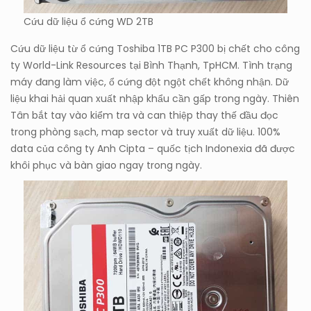
Cứu dữ liệu ổ cứng WD 2TB
Cứu dữ liệu từ ổ cứng Toshiba 1TB PC P300 bị chết cho công
ty World-Link Resources tại Bình Thạnh, TpHCM. Tình trạng
máy đang làm việc, ổ cứng đột ngột chết không nhận. Dữ
liệu khai hải quan xuất nhập khẩu cần gấp trong ngày. Thiên
Tân bắt tay vào kiểm tra và can thiệp thay thế đầu đọc
trong phòng sạch, map sector và truy xuất dữ liệu. 100%
data của công ty Anh Cipta – quốc tịch Indonexia đã được
khôi phục và bàn giao ngay trong ngày.