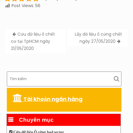
Post Views:
56
Post
Cứu dữ liệu ổ chết
Lấy dữ liệu ổ cứng chết
navigation
cơ tại TpHCM ngày
ngày 27/05/2020
21/05/2020
Tài khoản ngân hàng
Chuyên mục
Cứu dữ liệu Ổ cứng bad sector