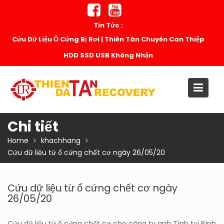
Skip
to
Tin Tức :
content
Cứu Dữ Liệu Ổ Cứng Bị Rơi | Thiên Tân Chuyên Can Thiệp
HDD SSD USB Không Nhận
Chi tiết
Home
khachhang
Cứu dữ liệu từ ổ cứng chết cơ ngày 26/05/20
Cứu dữ liệu từ ổ cứng chết cơ ngày
26/05/20
Cứu dữ liệu từ ổ cứng chết cơ cho công ty anh Tính tại Bình