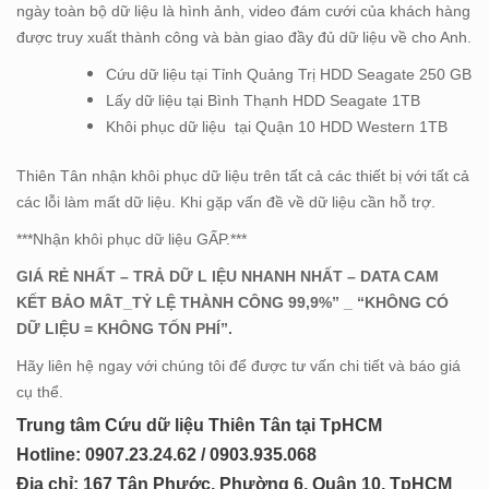
ngày toàn bộ dữ liệu là hình ảnh, video đám cưới của khách hàng
được truy xuất thành công và bàn giao đầy đủ dữ liệu về cho Anh.
Cứu dữ liệu tại Tỉnh Quảng Trị HDD Seagate 250 GB
Lấy dữ liệu tại Bình Thạnh HDD Seagate 1TB
Khôi phục dữ liệu tại Quận 10 HDD Western 1TB
Thiên Tân nhận khôi phục dữ liệu trên tất cả các thiết bị với tất cả
các lỗi làm mất dữ liệu. Khi gặp vấn đề về dữ liệu cần hỗ trợ.
***Nhận khôi phục dữ liệu GẤP.***
GIÁ RẺ NHẤT – TRẢ DỮ L IỆU NHANH NHẤT – DATA CAM
KẾT BẢO MÂT_TỶ LỆ THÀNH CÔNG 99,9%” _ “KHÔNG CÓ
DỮ LIỆU = KHÔNG TỐN PHÍ”.
Hãy liên hệ ngay với chúng tôi để được tư vấn chi tiết và báo giá
cụ thể.
Trung tâm Cứu dữ liệu Thiên Tân tại TpHCM
Hotline: 0
907.23.24.62 / 0903.935.068
Địa chỉ: 167 Tân Phước, Phường 6, Quận 10, TpHCM