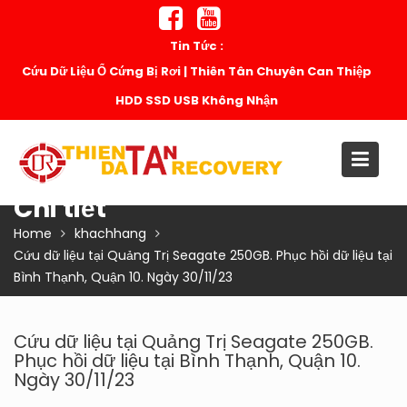
Skip
to
Tin Tức :
content
Cứu Dữ Liệu Ổ Cứng Bị Rơi | Thiên Tân Chuyên Can Thiệp
HDD SSD USB Không Nhận
Chi tiết
Home
khachhang
Cứu dữ liệu tại Quảng Trị Seagate 250GB. Phục hồi dữ liệu tại
Bình Thạnh, Quận 10. Ngày 30/11/23
Cứu dữ liệu tại Quảng Trị Seagate 250GB.
Phục hồi dữ liệu tại Bình Thạnh, Quận 10.
Ngày 30/11/23