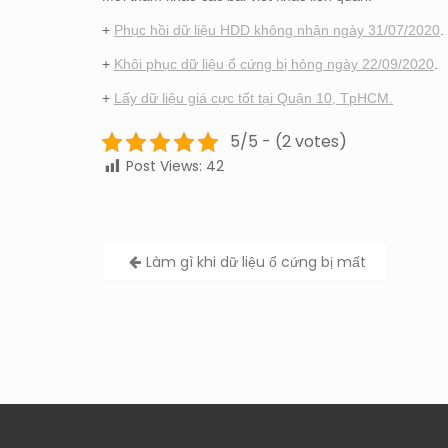
+
Phục hồi dữ liệu HDD không nhận ngày 31/07/2020
.
+
Khôi phục dữ liệu ổ cứng bị hỏng ngày 22/09/2020
.
+
Lấy dữ liệu giá cực tốt tại Quận 10, TpHCM.
5/5 - (2 votes)
Post Views:
42
Post
Làm gì khi dữ liệu ổ cứng bị mất
navigation