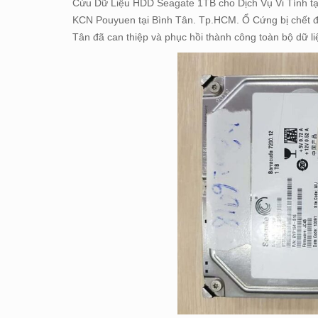
Cứu Dữ Liệu HDD Seagate 1TB cho Dịch Vụ Vi Tính tạ
KCN Pouyuen tại Bình Tân. Tp.HCM. Ổ Cứng bị chết đ
Tân đã can thiệp và phục hồi thành công toàn bộ dữ l