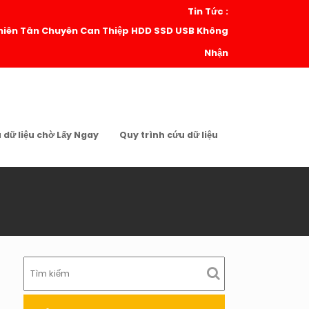
Tin Tức :
| Thiên Tân Chuyên Can Thiệp HDD SSD USB Không
Nhận
u dữ liệu chờ Lấy Ngay
Quy trình cứu dữ liệu