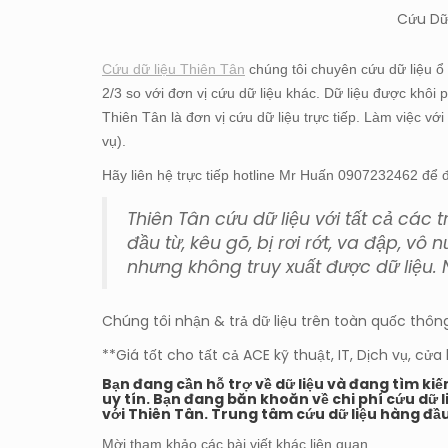
Cứu Dữ
Cứu dữ liệu Thiên Tân
chúng tôi chuyên cứu dữ liệu ổ
2/3 so với đơn vị cứu dữ liệu khác. Dữ liệu được khôi
Thiên Tân là đơn vị cứu dữ liệu trực tiếp. Làm việc v
vụ).
Hãy liên hệ trực tiếp hotline Mr Huấn 0907232462 để 
Thiên Tân cứu dữ liệu với tất cả các
đầu từ, kêu gõ, bị rơi rớt, va đập, v
nhưng không truy xuất được dữ liệu. 
Chúng tôi nhận & trả dữ liệu trên toàn quốc th
**Giá tốt cho tất cả ACE kỹ thuật, IT, Dịch vụ, cử
Bạn đang cần hỗ trợ về dữ liệu và đang tìm ki
uy tín. Bạn đang băn khoăn về chi phí cứu dữ l
với Thiên Tân. Trung tâm cứu dữ liệu hàng đầu
Mời tham khảo các bài viết khác liên quan.