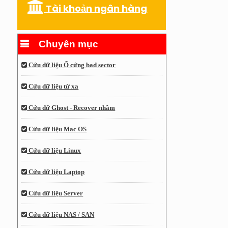
Tài khoản ngân hàng
Chuyên mục
Cứu dữ liệu Ổ cứng bad sector
Cứu dữ liệu từ xa
Cứu dữ Ghost - Recover nhầm
Cứu dữ liệu Mac OS
Cứu dữ liệu Linux
Cứu dữ liệu Laptop
Cứu dữ liệu Server
Cứu dữ liệu NAS / SAN