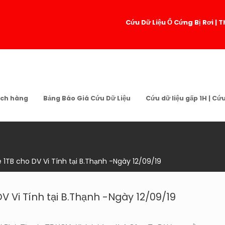
Cứu Dữ Liệu Ổ Cứng Bị Rơi 
ch hàng
Bảng Báo Giá Cứu Dữ Liệu
Cứu dữ liệu gấp 1H | Cứ
1TB cho DV Vi Tính tại B.Thạnh -Ngày 12/09/19
 Vi Tính tại B.Thạnh -Ngày 12/09/19