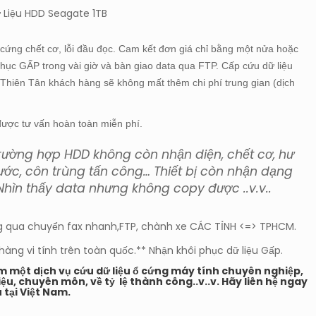
 Liệu HDD Seagate 1TB
 cứng chết cơ, lỗi đầu đọc. Cam kết đơn giá chỉ bằng một nửa hoặc
 phục GẤP trong vài giờ và bàn giao data qua FTP. Cấp cứu dữ liệu
ới Thiên Tân khách hàng sẽ không mất thêm chi phí trung gian (dịch
được tư vấn hoàn toàn miễn phí.
 trường hợp HDD không còn nhận diện, chết cơ, hư
ô nước, côn trùng tấn công… Thiết bị còn nhận dạng
Nhìn thấy data nhưng không copy được ..v.v..
ông qua chuyển fax nhanh,FTP, chành xe CÁC TỈNH <=> TPHCM.
a hàng vi tính trên toàn quốc.** Nhận khôi phục dữ liệu Gấp.
ếm một dịch vụ cứu dữ liệu ổ cứng máy tính chuyên nghiệp,
iệu, chuyên môn, về tỷ lệ thành công..v..v. Hãy liên hệ ngay
 tại Việt Nam.