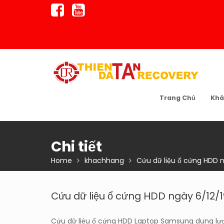
Skip
to
content
Trang Chủ
Khá
Chi tiết
Home
khachhang
Cứu dữ liệu ổ cứng HDD n
Cứu dữ liệu ổ cứng HDD ngày 6/12/1
Cứu dữ liệu ổ cứng HDD Laptop Samsung dung lư