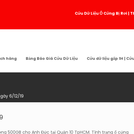
Cứu Dữ Liệu Ổ Cứng Bị Rơi 
ch hàng
Bảng Báo Giá Cứu Dữ Liệu
Cứu dữ liệu gấp 1H | Cứ
gày 6/12/19
9
ợng 500GB cho Anh Đức tại Quận 10 TpHCM. Tình trạng ổ cứng