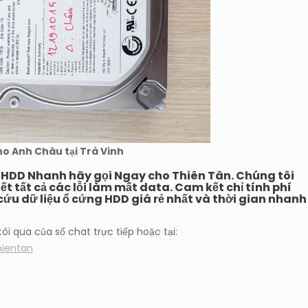
ho Anh Châu tại Trà Vinh
g HDD Nhanh
hãy gọi Ngay cho Thiên Tân. Chúng tôi
ết tất cả các lỗi làm mất data. Cam kết chỉ tính phí
ỉ cứu dữ liệu ổ cứng HDD giá rẻ nhất và thời gian nhanh
ôi qua của sổ chat trực tiếp hoặc tại:
hientan