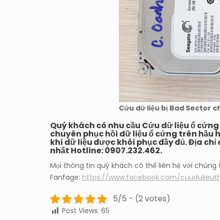
Cứu dữ liệu bị Bad Sector c
Quý khách có nhu cầu
Cứu dữ liệu ổ cứn
chuyên
phục hồi dữ liệu ổ cứng
trên hầu h
khi dữ liệu được khôi phục đầy đủ. Địa ch
nhất
Hotline: 0907.232.462
.
Mọi thông tin quý khách có thể liên hệ với chúng t
Fanfage:
https://www.facebook.com/cuudulieut
5/5 - (2 votes)
Post Views:
65