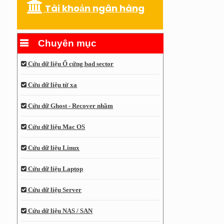
Tài khoản ngân hàng
Chuyên mục
Cứu dữ liệu Ổ cứng bad sector
Cứu dữ liệu từ xa
Cứu dữ Ghost - Recover nhầm
Cứu dữ liệu Mac OS
Cứu dữ liệu Linux
Cứu dữ liệu Laptop
Cứu dữ liệu Server
Cứu dữ liệu NAS / SAN