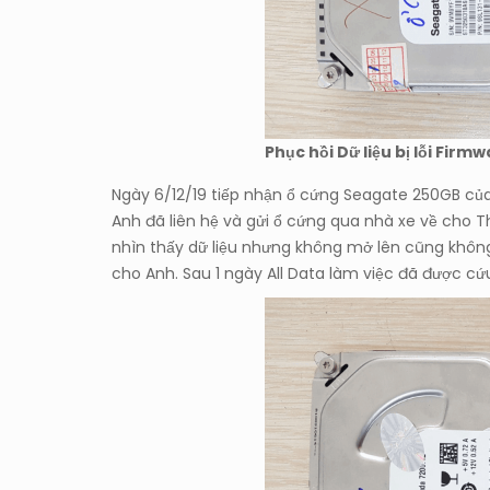
Phục hồi Dữ liệu bị lỗi Fir
Ngày 6/12/19 tiếp nhận ổ cứng Seagate 250GB của
Anh đã liên hệ và gửi ổ cứng qua nhà xe về cho 
nhìn thấy dữ liệu nhưng không mở lên cũng không 
cho Anh. Sau 1 ngày All Data làm việc đã được c