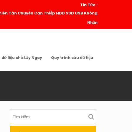
Tin Tức :
| Thiên Tân Chuyên Can Thiệp HDD SSD USB Không
Nhận
u dữ liệu chờ Lấy Ngay
Quy trình cứu dữ liệu