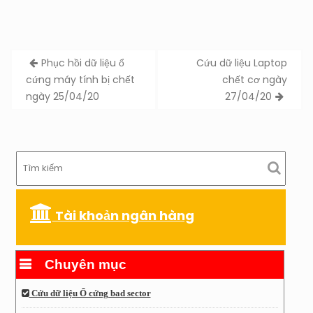
Post
Phục hồi dữ liệu ổ
Cứu dữ liệu Laptop
navigation
cứng máy tính bị chết
chết cơ ngày
ngày 25/04/20
27/04/20
Tài khoản ngân hàng
Chuyên mục
Cứu dữ liệu Ổ cứng bad sector