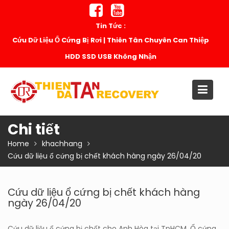
Skip
to
Tin Tức :
content
Cứu Dữ Liệu Ổ Cứng Bị Rơi | Thiên Tân Chuyên Can Thiệp
HDD SSD USB Không Nhận
Chi tiết
Home
khachhang
Cứu dữ liệu ổ cứng bị chết khách hàng ngày 26/04/20
Cứu dữ liệu ổ cứng bị chết khách hàng
ngày 26/04/20
Cứu dữ liệu ổ cứng bị chết cho Anh Hòa tại TpHCM. Ổ cứng