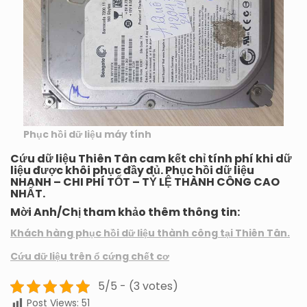
Phục hồi dữ liệu máy tính
Cứu dữ liệu Thiên Tân cam kết chỉ tính phí khi dữ
liệu được khôi phục đầy đủ. Phục hồi dữ liệu
NHANH – CHI PHÍ TỐT – TỶ LỆ THÀNH CÔNG CAO
NHẤT.
Mời Anh/Chị tham khảo thêm thông tin:
Khách hàng phục hồi dữ liệu thành công tại Thiên Tân.
Cứu dữ liệu trên ổ cứng chết cơ
5/5 - (3 votes)
Post Views:
51