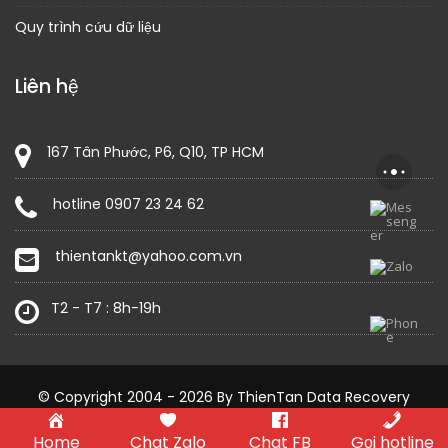
Quy trình cứu dữ liệu
Liên hệ
167 Tân Phước, P6, Q10, TP HCM
hotline 0907 23 24 62
thientankt@yahoo.com.vn
T2 - T7 : 8h-19h
© Copyright 2004 - 2026 By ThienTan Data Recovery
Construction Field by
Acme Themes
Home
Chat Zalo
Chat FB
Gọi hotline