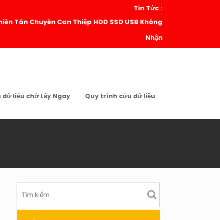
Tin Tức :
| Thiên Tân Chuyên Can Thiệp HDD SSD USB Không
Nhận
u dữ liệu chờ Lấy Ngay
Quy trình cứu dữ liệu