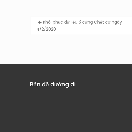
Post
Khôi phục dữ liệu ổ cứng Chết cơ ngày
navigation
4/2/2020
Bản đồ đường đi