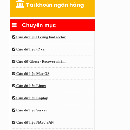
Tài khoản ngân hàng
Chuyên mục
Cứu dữ liệu Ổ cứng bad sector
Cứu dữ liệu từ xa
Cứu dữ Ghost - Recover nhầm
Cứu dữ liệu Mac OS
Cứu dữ liệu Linux
Cứu dữ liệu Laptop
Cứu dữ liệu Server
Cứu dữ liệu NAS / SAN