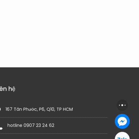
iên hệ
167 Tân Phước, P6, Q10, TP HCM
hotline 0907 23 24 62