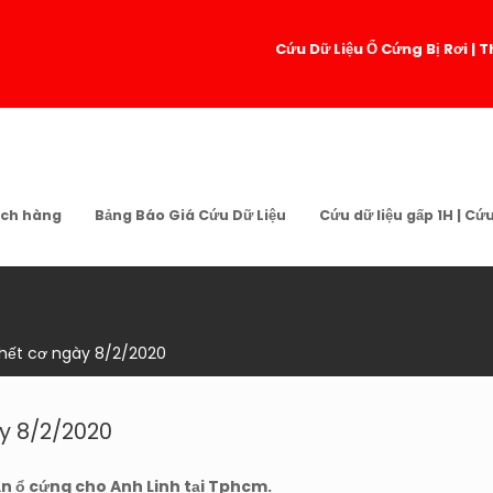
Cứu Dữ Liệu Ổ Cứng Bị Rơi 
ch hàng
Bảng Báo Giá Cứu Dữ Liệu
Cứu dữ liệu gấp 1H | Cứ
chết cơ ngày 8/2/2020
ày 8/2/2020
ận ổ cứng cho Anh Linh tại Tphcm.