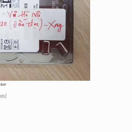
 cơ
an/