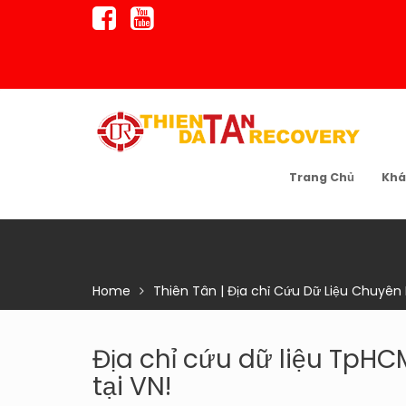
Skip
to
content
Trang Chủ
Khá
Home
Thiên Tân | Địa chỉ Cứu Dữ Liệu Chuyên
Địa chỉ cứu dữ liệu TpHC
tại VN!