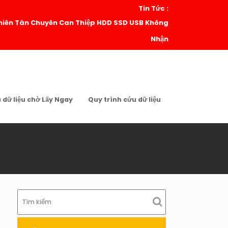
Tin Tức :
| Thiên Tân Chuyên Can Thiệp HDD SSD USB Không
Nhận
u dữ liệu chờ Lấy Ngay
Quy trình cứu dữ liệu