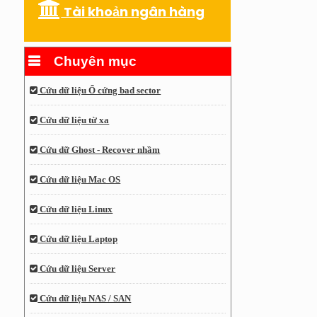
Tài khoản ngân hàng
Chuyên mục
Cứu dữ liệu Ổ cứng bad sector
Cứu dữ liệu từ xa
Cứu dữ Ghost - Recover nhầm
Cứu dữ liệu Mac OS
Cứu dữ liệu Linux
Cứu dữ liệu Laptop
Cứu dữ liệu Server
Cứu dữ liệu NAS / SAN