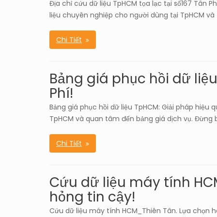
Địa chỉ cứu dữ liệu TpHCM tọa lạc tại số167 Tân 
liệu chuyên nghiệp cho người dùng tại TpHCM và 
Chi Tiết
Bảng giá phục hồi dữ liệu
Phí!
Bảng giá phục hồi dữ liệu TpHCM: Giải pháp hiệu qu
TpHCM và quan tâm đến bảng giá dịch vụ. Đừng b
Chi Tiết
Cứu dữ liệu máy tính HCM
hỏng tin cậy!
Cứu dữ liệu máy tính HCM_Thiên Tân. Lựa chọn h