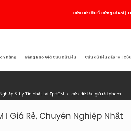
Cứu Dữ Liệu Ổ Cứng Bị Rơi 
ch hàng
Bảng Báo Giá Cứu Dữ Liệu
Cứu dữ liệu gấp 1H | Cứ
 Nghiệp & Uy Tín nhất tại TpHCM
cứu dữ liệu giá rẻ tphcm
M I Giá Rẻ, Chuyên Nghiệp Nhất