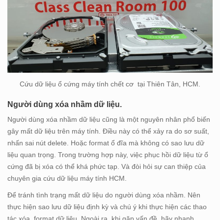
Cứu dữ liệu ổ cứng máy tính chết cơ tại Thiên Tân, HCM.
Người dùng xóa nhầm dữ liệu.
Người dùng xóa nhầm dữ liệu cũng là một nguyên nhân phổ biến
gây mất dữ liệu trên máy tính. Điều này có thể xảy ra do sơ suất,
nhấn sai nút delete. Hoặc format ổ đĩa mà không có sao lưu dữ
liệu quan trọng. Trong trường hợp này, việc phục hồi dữ liệu từ ổ
cứng đã bị xóa có thể khá phức tạp. Và đòi hỏi sự can thiệp của
chuyên gia cứu dữ liệu máy tính HCM.
Để tránh tình trạng mất dữ liệu do người dùng xóa nhầm. Nên
thực hiện sao lưu dữ liệu định kỳ và chú ý khi thực hiện các thao
tác xóa, format dữ liệu. Ngoài ra, khi gặp vấn đề, hãy nhanh