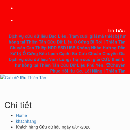
Skip
to
content
Tin Tức :
Dịch vụ cứu dữ liệu Bạc Liêu: Trạm cuối giải mã thiết bị hư
hỏng tại Thiên Tân
Cứu Dữ Liệu Ổ Cứng Bị Rơi | Thiên Tân
Chuyên Can Thiệp HDD SSD USB Không Nhận
Hướng Dẫn
Xử Lý Ổ Cứng Kêu Lạch Cạch: Sơ Cứu Chuẩn Chuyên Gia
Dịch vụ cứu dữ liệu Vĩnh Long: Trạm cuối giải CỨU thiết bị
hư hỏng tại Thiên Tân
Cứu Dữ Liệu Phú Yên: 🏆Chuyên
Phục Hồi Hư Cơ, Lỗi Nặng | Thiên Tân
Chi tiết
Home
khachhang
Khách hàng Cứu dữ liệu ngày 6/01/2020