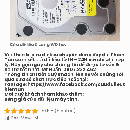
Cứu dữ liệu ổ cứng WD hư.
Với thiết bị cứu dữ liệu chuyên dụng đầy đủ. Thiên
Tân cam kết trả dữ liệu từ 1H – 24H với chi phí hợp
lý. Hãy gọi ngay cho chúng tôi để được tư vấn &
hỗ trợ tốt nhất. Mr Huấn: 0907.232.462
Thông tin chi tiết quý khách liên hệ với chúng tôi
qua cửa sổ chat trực tiếp hoặc tại:
Fanfage:
https://www.facebook.com/cuudulieut
hientan
Mời quý khách tham khảo thêm:
Bảng giá cứu dữ liệu máy tính.
5/5 - (5 votes)
Post Views:
51