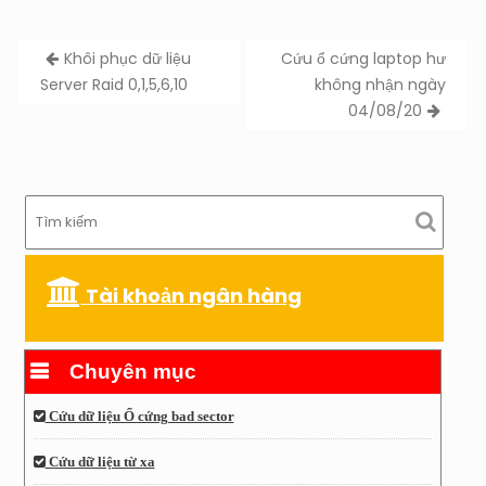
Post
Khôi phục dữ liệu
Cứu ổ cứng laptop hư
navigation
Server Raid 0,1,5,6,10
không nhận ngày
04/08/20
Tài khoản ngân hàng
Chuyên mục
Cứu dữ liệu Ổ cứng bad sector
Cứu dữ liệu từ xa