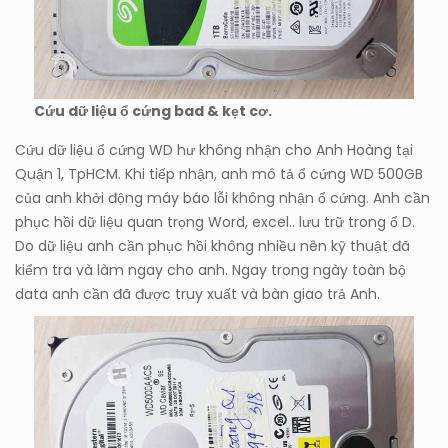
Cứu dữ liệu ổ cứng bad & kẹt cơ.
Cứu dữ liệu ổ cứng WD hư không nhận cho Anh Hoàng tại
Quận 1, TpHCM. Khi tiếp nhận, anh mô tả ổ cứng WD 500GB
của anh khởi động máy báo lỗi không nhận ổ cứng. Anh cần
phục hồi dữ liệu quan trọng Word, excel.. lưu trữ trong ổ D.
Do dữ liệu anh cần phục hồi không nhiều nên kỹ thuật đã
kiểm tra và làm ngay cho anh. Ngay trong ngày toàn bộ
data anh cần đã được truy xuất và bàn giao trả Anh.