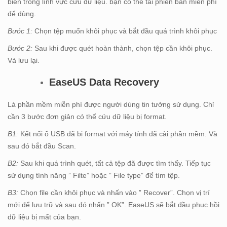
biến trong lĩnh vực cứu dữ liệu. bạn có thể tải phiên bản miễn phí
để dùng.
Bước 1:
Chọn tệp muốn khôi phục và bắt đầu quá trình khôi phục
Bước 2:
Sau khi được quét hoàn thành, chọn tệp cần khôi phục.
Và lưu lại.
EaseUS Data Recovery
Là phần mềm miễn phí được người dùng tin tưởng sử dụng. Chỉ
cần 3 bước đơn giản có thể cứu dữ liệu bị format.
B1:
Kết nối ổ USB đã bị format với máy tính đã cài phần mềm. Và
sau đó bắt đầu Scan.
B2:
Sau khi quá trình quét, tất cả tệp đã được tìm thấy. Tiếp tục
sử dụng tính năng ” Filte” hoặc ” File type” để tìm tệp.
B3:
Chọn file cần khôi phục và nhấn vào ” Recover”. Chọn vị trí
mới để lưu trữ và sau đó nhấn ” OK”. EaseUS sẽ bắt đầu phục hồi
dữ liệu bị mất của bạn.