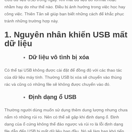
nhầm hay do như thế nào. Điều bị ảnh hưởng trong việc học hay
công việc. Thiên Tân sẽ giúp bạn biết những cách để khắc phục
tránh những trường hợp này.
1. Nguyên nhân khiến USB mất
dữ liệu
Dữ liệu vô tình bị xóa
Có thể tại USB không được cài đặt để đồng độ với các thao tác
của dữ liệu máy tính. Thường USB bị xóa sẽ chuyển vào thùng
rác và cũng có những file sẽ không được chuyển vào đó.
Định dạng ổ USB
Thường người dùng muốn sử dụng thêm dung lượng nhưng chưa
nắm rỏ những rủi ro. Nên có thể sẽ gặp khi định dạng ổ. Định
dạng của ổ cứng không thể đảo ngược và rủi ro là lỗi định dạng
file dẫn đến USB bị mất dữ liệu ban đầu. Nó sẽ làm bạn khó tiếp