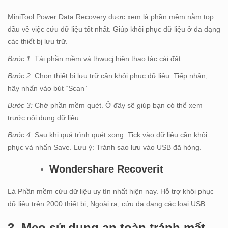
MiniTool Power Data Recovery được xem là phần mềm nằm top
đầu về việc cứu dữ liệu tốt nhất. Giúp khôi phục dữ liệu ở đa dạng
các thiết bị lưu trữ.
Bước 1:
Tải phần mềm và thwucj hiện thao tác cài đặt.
Bước 2:
Chọn thiết bị lưu trữ cần khôi phục dữ liệu. Tiếp nhận,
hãy nhấn vào bút “Scan”
Bước 3:
Chờ phần mềm quét. Ở đây sẽ giúp bạn có thể xem
trước nội dung dữ liệu.
Bước 4:
Sau khi quá trình quét xong. Tick vào dữ liệu cần khôi
phục và nhấn Save. Lưu ý: Tránh sao lưu vào USB đã hỏng.
Wondershare Recoverit
Là Phần mềm cứu dữ liệu uy tín nhất hiện nay. Hỗ trợ khôi phục
dữ liệu trên 2000 thiết bị, Ngoài ra, cứu đa dạng các loại USB.
3
.
M
ẹo sử dụng an toàn tránh mất