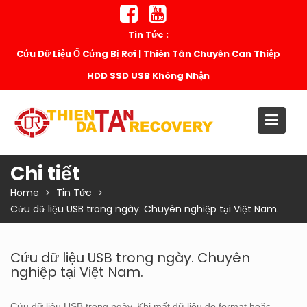
Skip
to
Tin Tức :
content
Cứu Dữ Liệu Ổ Cứng Bị Rơi | Thiên Tân Chuyên Can Thiệp
HDD SSD USB Không Nhận
Chi tiết
Home
Tin Tức
Cứu dữ liệu USB trong ngày. Chuyên nghiệp tại Việt Nam.
Cứu dữ liệu USB trong ngày. Chuyên
nghiệp tại Việt Nam.
Cứu dữ liệu USB trong ngày. Khi mất dữ liệu do format hoặc