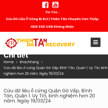
Skip
to
Tin Tức :
content
Cứu Dữ Liệu Ổ Cứng Bị Rơi | Thiên Tân Chuyên Can Thiệp
HDD SSD USB Không Nhận
Chi tiết
Home
khachhang
Cứu dữ liệu ổ cứng Quận Gò Vấp, Bình Tân, Quận 1. Uy Tín, kinh
nghiệm hơn 20 năm. Ngày 19/03/24
Cứu dữ liệu ổ cứng Quận Gò Vấp, Bình
Tân, Quận 1. Uy Tín, kinh nghiệm hơn 20
năm. Ngày 19/03/24