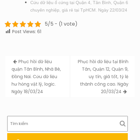
Cứu dữ liệu ổ cứng tại Quận 4, Tân Bình, Quận 6
chuyên nghiệp, giá rẻ tại TpHCM. Ngày 22/03/24
5/5 - (1 vote)
Post Views:
61
Post
Phục hồi dữ liệu
Phục hồi dữ liệu tại Bình
navigation
quận Tân Bình, Nhà Bè,
Tân, Quận 12, Quận 9,
Đồng Nai. Cứu dữ liệu
uy tín, giá tốt, tỷ lệ
hư hỏng vật lý, logic.
thành công cao. Ngày
Ngày 18/03/24
20/03/24