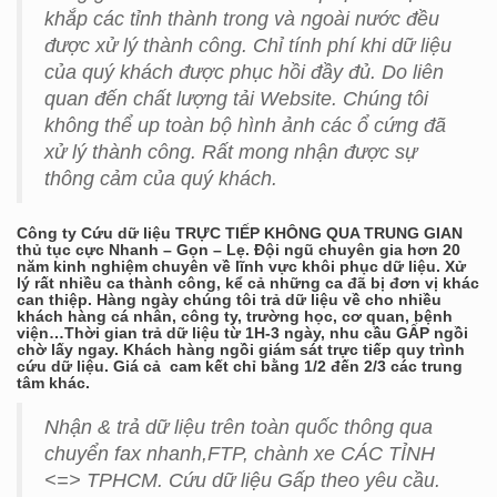
khắp các tỉnh thành trong và ngoài nước đều
được xử lý thành công. Chỉ tính phí khi dữ liệu
của quý khách được phục hồi đầy đủ. Do liên
quan đến chất lượng tải Website. Chúng tôi
không thể up toàn bộ hình ảnh các ổ cứng đã
xử lý thành công. Rất mong nhận được sự
thông cảm của quý khách.
Công ty Cứu dữ liệu TRỰC TIẾP KHÔNG QUA TRUNG GIAN
thủ tục cực Nhanh – Gọn – Lẹ. Đội ngũ chuyên gia hơn 20
năm kinh nghiệm chuyên về lĩnh vực khôi phục dữ liệu. Xử
lý rất nhiều ca thành công, kể cả những ca đã bị đơn vị khác
can thiệp. Hàng ngày chúng tôi trả dữ liệu về cho nhiều
khách hàng cá nhân, công ty, trường học, cơ quan, bệnh
viện…Thời gian trả dữ liệu từ 1H-3 ngày, nhu cầu GẤP ngồi
chờ lấy ngay. Khách hàng ngồi giám sát trực tiếp quy trình
cứu dữ liệu. Giá cả cam kết chỉ bằng 1/2 đến 2/3 các trung
tâm khác.
Nhận & trả dữ liệu trên toàn quốc thông qua
chuyển fax nhanh,FTP, chành xe CÁC TỈNH
<=> TPHCM. Cứu dữ liệu Gấp theo yêu cầu.