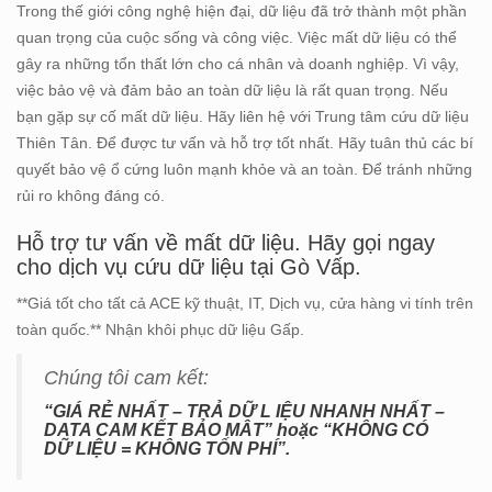
Trong thế giới công nghệ hiện đại, dữ liệu đã trở thành một phần
quan trọng của cuộc sống và công việc. Việc mất dữ liệu có thể
gây ra những tổn thất lớn cho cá nhân và doanh nghiệp. Vì vậy,
việc bảo vệ và đảm bảo an toàn dữ liệu là rất quan trọng. Nếu
bạn gặp sự cố mất dữ liệu. Hãy liên hệ với Trung tâm cứu dữ liệu
Thiên Tân. Để được tư vấn và hỗ trợ tốt nhất. Hãy tuân thủ các bí
quyết bảo vệ ổ cứng luôn mạnh khỏe và an toàn. Để tránh những
rủi ro không đáng có.
Hỗ trợ tư vấn về mất dữ liệu. Hãy gọi ngay
cho dịch vụ cứu dữ liệu tại Gò Vấp.
**Giá tốt cho tất cả ACE kỹ thuật, IT, Dịch vụ, cửa hàng vi tính trên
toàn quốc.** Nhận khôi phục dữ liệu Gấp.
Chúng tôi cam kết:
“GIÁ RẺ NHẤT – TRẢ DỮ L IỆU NHANH NHẤT –
DATA CAM KẾT BẢO MÂT” hoặc “KHÔNG CÓ
DỮ LIỆU = KHÔNG TỐN PHÍ”.