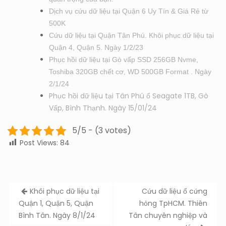
Dịch vụ cứu dữ liệu tại Quận 6 Uy Tín & Giá Rẻ từ
500K
Cứu dữ liệu tại Quận Tân Phú. Khôi phục dữ liệu tại
Quận 4, Quận 5. Ngày 1/2/23
Phục hồi dữ liệu tại Gò vấp SSD 256GB Nvme,
Toshiba 320GB chết cơ, WD 500GB Format . Ngày
2/1/24
Phục hồi dữ liệu tại Tân Phú ổ Seagate 1TB, Gò
Vấp, Bình Thạnh. Ngày 15/01/24
5/5 - (3 votes)
Post Views:
84
Post
Khôi phục dữ liệu tại
Cứu dữ liệu ổ cứng
navigation
Quận 1, Quận 5, Quận
hỏng TpHCM. Thiên
Bình Tân. Ngày 8/1/24
Tân chuyên nghiệp và