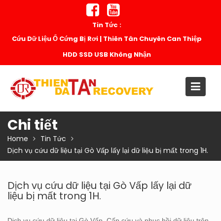
Skip
to
Tin Tức :
content
Hướng Dẫn Xử Lý Ổ Cứng Kêu Lạch Cạch: Sơ Cứu Chuẩn
Chuyên Gia
Chi tiết
Home
Tin Tức
Dịch vụ cứu dữ liệu tại Gò Vấp lấy lại dữ liệu bị mất trong 1H.
Dịch vụ cứu dữ liệu tại Gò Vấp lấy lại dữ
liệu bị mất trong 1H.
Dịch vụ cứu dữ liệu tại Gò Vấp. Cấp cứu và phục hồi dữ liệu trên