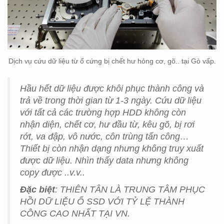
Dịch vụ cứu dữ liệu từ ổ cứng bị chết hư hỏng cơ, gõ.. tại Gò vấp.
Hầu hết dữ liệu được khôi phục thành công và
trả về trong thời gian từ 1-3 ngày. Cứu dữ liệu
với tất cả các trường hợp HDD không còn
nhận diện, chết cơ, hư đầu từ, kêu gõ, bị rơi
rớt, va đập, vô nước, côn trùng tấn công…
Thiết bị còn nhận dạng nhưng không truy xuất
được dữ liệu. Nhìn thấy data nhưng không
copy được ..v.v..
Đặc biệt
: THIÊN TÂN LÀ TRUNG TÂM PHỤC
HỒI DỮ LIỆU Ổ SSD VỚI TỶ LỆ THÀNH
CÔNG CAO NHẤT TẠI VN.