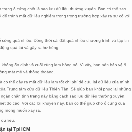
 trạng ổ cứng chết là sao lưu dữ liệu thường xuyên. Bạn có thể sao
 để tránh mất dữ liệu nghiêm trọng trong trường hợp xảy ra sự cố với
cứng quá nhiều. Đồng thời cài đặt quá nhiều chương trình và tập tin
động quá tải và gây ra hư hỏng.
 không ổn định và cuối cùng làm hỏng nó. Vì vậy, bạn nên bảo vệ ổ
ường mát mẻ và thông thoáng.
có thể gây ra mất dữ liệu làm tốt chi phí để cứu lại dữ liệu của mình.
của Trung tâm cứu dữ liệu Thiên Tân. Sẽ giúp bạn khôi phục lại những
 ngăn chặn tình trạng này bằng cách sao lưu dữ liệu thường xuyên.
iệt độ cao. Với các lời khuyên này, bạn có thể giúp cho ổ cứng của
ông mong muốn xảy ra.
 dữ liệu.
hận tại TpHCM