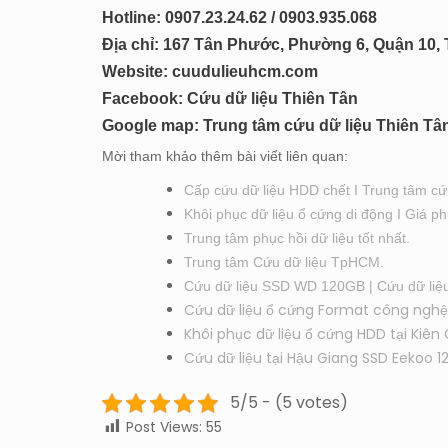
Hotline: 0
907.23.24.62 / 0903.935.068
Địa chỉ: 167 Tân Phước, Phường 6, Quận 10
Website:
cuudulieuhcm.com
Facebook:
Cứu dữ liệu Thiên Tân
Google map:
Trung tâm cứu dữ liệu Thiên Tâ
Mời tham khảo thêm bài viết liên quan:
Cấp cứu dữ liệu HDD chết I Trung tâm cứ
Khôi phục dữ liệu ổ cứng di động I Giá ph
Trung tâm phục hồi dữ liệu tốt nhất.
Trung tâm Cứu dữ liệu TpHCM.
Cứu dữ liệu SSD WD 120GB | Cứu dữ liệu
Cứu dữ liệu ổ cứng Format công nghệ g
Khôi phục dữ liệu ổ cứng HDD tại Kiên 
Cứu dữ liệu tại Hậu Giang SSD Eekoo 1
5/5 - (5 votes)
Post Views:
55