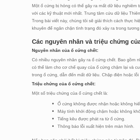
Một ổ cứng bị hỏng có thể gây ra mất dữ liệu nghiêm t
với các kỹ thuật mới nhất. Trung tâm cứu dữ liệu Thi
Trong bài viết này, chúng tôi sẽ giải thích cách thực 
khuyên để ngăn chặn tình trạng đó xảy ra trong tương 
Các nguyên nhân và triệu chứng của
Nguyên nhân của ổ cứng chết:
Có nhiều nguyên nhân gây ra ổ cứng chết. Bao gồm nh
có thể làm cho cơ chế quay của ổ cứng chậm lại và cu
trong ổ cứng, dẫn đến mất dữ liệu. Chập điện hoặc lỗ
Triệu chứng của ổ cứng chết:
Một số triệu chứng của ổ cứng chết là:
Ổ cứng không được nhận hoặc không hiển 
Máy tính khởi động chậm hoặc không khở
Tiếng kêu được phát ra từ ổ cứng.
Thông báo lỗi xuất hiện trên màn hình.