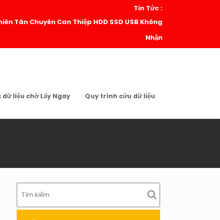
Tin Tức :
| Thiên Tân Chuyên Can Thiệp HDD SSD USB Không
Nhận
u dữ liệu chờ Lấy Ngay
Quy trình cứu dữ liệu