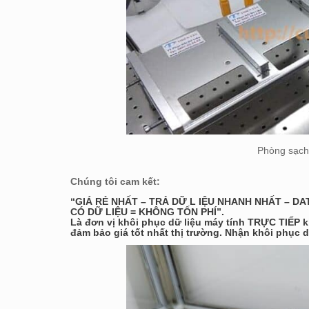
Phòng sạch
Chúng tôi cam kết:
“GIÁ RẺ NHẤT – TRẢ DỮ L IỆU NHANH NHẤT – D
CÓ DỮ LIỆU = KHÔNG TỐN PHÍ”.
Là đơn vị khôi phục dữ liệu máy tính TRỰC TIẾP 
đảm bảo giá tốt nhất thị trường. Nhận khôi phục dữ l