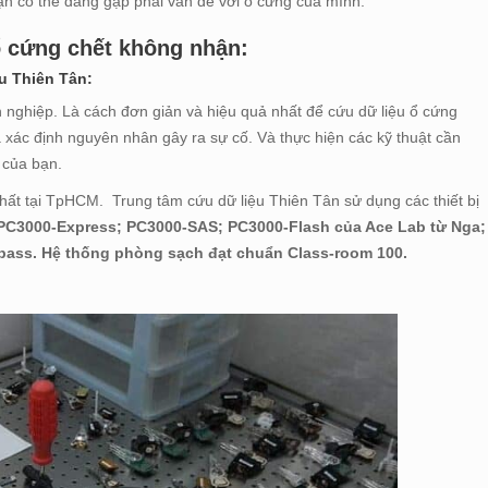
Bạn có thể đang gặp phải vấn đề với ổ cứng của mình.
ổ cứng chết không nhận:
u Thiên Tân:
 nghiệp. Là cách đơn giản và hiệu quả nhất để cứu dữ liệu ổ cứng
à xác định nguyên nhân gây ra sự cố. Và thực hiện các kỹ thuật cần
 của bạn.
 tại TpHCM. Trung tâm cứu dữ liệu Thiên Tân sử dụng các thiết bị
; PC3000-Express; PC3000-SAS; PC3000-Flash của Ace Lab từ Nga;
pass. Hệ thống phòng sạch đạt chuẩn Class-room 100.