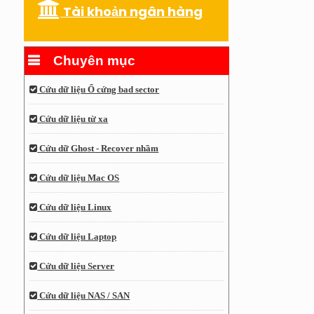
Tài khoản ngân hàng
Chuyên mục
Cứu dữ liệu Ổ cứng bad sector
Cứu dữ liệu từ xa
Cứu dữ Ghost - Recover nhầm
Cứu dữ liệu Mac OS
Cứu dữ liệu Linux
Cứu dữ liệu Laptop
Cứu dữ liệu Server
Cứu dữ liệu NAS / SAN