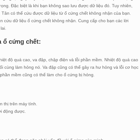
rọng. Đặc biệt là khi bạn không sao lưu được dữ liệu đó. Tuy nhiên,
ên Tân có thể cứu được dữ liệu từ ổ cứng chết không nhận của bạn.
hiện cứu dữ liệu ổ cứng chết không nhận. Cung cấp cho bạn các lời
lai.
 ổ cứng chết:
iệt độ quá cao, va đập, chập điện và lỗi phần mềm. Nhiệt độ quá cao
ối cùng làm hỏng nó. Va đập cũng có thể gây ra hư hỏng và lỗi cơ học
i phần mềm cũng có thể làm cho ổ cứng bị hỏng.
thị trên máy tính.
i động được.