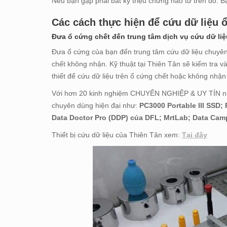
Nếu bạn gặp phải bất kỳ triệu chứng nào từ trên đó. 
Các cách thực hiện để cứu dữ liệu 
Đưa ổ cứng chết đến trung tâm dịch vụ cứu dữ liệ
Đưa ổ cứng của bạn đến trung tâm cứu dữ liệu chuyên
chết không nhận. Kỹ thuật tại Thiên Tân sẽ kiểm tra v
thiết để cứu dữ liệu trên ổ cứng chết hoặc không nhận
Với hơn 20 kinh nghiệm CHUYÊN NGHIỆP & UY TÍN nhất
chuyên dùng hiện đại như:
PC3000 Portable III SSD
Data Doctor Pro (DDP) của DFL; MrtLab; Data Cam
Thiết bị cứu dữ liệu của Thiên Tân xem:
Tại đây