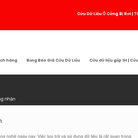
Cứu Dữ Liệu Ổ Cứng Bị Rơi 
ch hàng
Bảng Báo Giá Cứu Dữ Liệu
Cứu dữ liệu gấp 1H | Cứ
ng nhận
n
ng nghệ ngày nay. Việc lưu trữ và sử dụng dữ liệu là rất quan trọng.