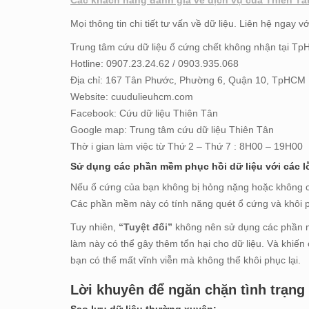
Mọi thông tin chi tiết tư vấn về dữ liệu. Liên hệ ngay vớ
Trung tâm cứu dữ liệu ổ cứng chết không nhận tại T
Hotline: 0907.23.24.62 / 0903.935.068
Địa chỉ: 167 Tân Phước, Phường 6, Quận 10, TpHCM
Website: cuudulieuhcm.com
Facebook: Cứu dữ liệu Thiên Tân
Google map: Trung tâm cứu dữ liệu Thiên Tân
Thờ i gian làm việc từ Thứ 2 – Thứ 7 : 8H00 – 19H00
Sử dụng các phần mềm phục hồi dữ liệu với các lỗ
Nếu ổ cứng của bạn không bị hỏng nặng hoặc không c
Các phần mềm này có tính năng quét ổ cứng và khôi phụ
Tuy nhiên,
“Tuyệt đối”
không nên sử dụng các phần mề
làm này có thể gây thêm tổn hại cho dữ liệu. Và khiến
bạn có thể mất vĩnh viễn mà không thể khôi phục lại.
Lời khuyên để ngăn chặn tình trạng
Sao lưu dữ liệu thường xuyên: