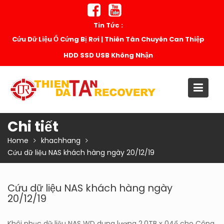
Skip
to
Tin Tức :
content
Cứu Dữ Liệu Ổ Cứng Bị Rơi | Thiên Tân Chuyên Can Thiệp
HDD SSD USB Không Nhận
Chi tiết
Home
khachhang
Cứu dữ liệu NAS khách hàng ngày 20/12/19
Cứu dữ liệu NAS khách hàng ngày
20/12/19
Khôi phục dữ liệu NAS WD dung lượng 2.0TB x 04ổ cho Công