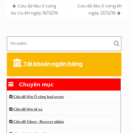
Post
Cứu dữ liệu ổ cứng
Cứu dữ liệu ổ cứng Kh
navigation
Hư Cơ KH ngày 19/12/19
ngày 21/12/19
Tài khoản ngân hàng
Chuyên mục
Cứu dữ liệu Ổ cứng bad sector
Cứu dữ liệu từ xa
Cứu dữ Ghost - Recover nhầm