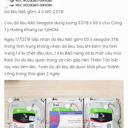
Dữ liệu NAS gồm 4 ổ WD 2.0TB
Cứu dữ liệu NAS Seagate dung lượng 3.0TB x 03 ổ cho Công
Ty Hoàng Khang tại TpHCM.
Ngày 17/12/19 tiếp nhận dữ liệu NAS gồm 03 ổ seagate 3TB
trong tình trạng không nhận dữ liệu. Sau khi kiểm tra tình
trạng 1 ổ bị chết đầu đọc, 1 ổ bị BAD nặng và bị mất cấu trúc
Raid. Do dữ liệu quan trọng và cần gấp nên Thiên Tân bắt
tay vào làm liền. Toàn bộ dữ liệu đã được khôi phục thành
công trong thời gian 2 ngày.