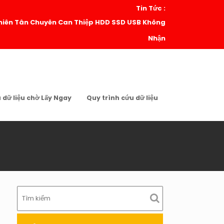
Tin Tức :
| Thiên Tân Chuyên Can Thiệp HDD SSD USB Không
Nhận
u dữ liệu chờ Lấy Ngay
Quy trình cứu dữ liệu