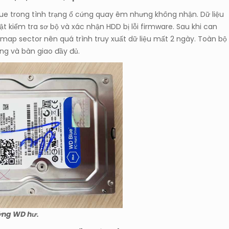
ue trong tình trạng ổ cứng quay êm nhưng không nhận. Dữ liệu
t kiểm tra sơ bộ và xác nhận HDD bị lỗi firmware. Sau khi can
ệp map sector nên quá trình truy xuất dữ liệu mất 2 ngày. Toàn bộ
ng và bàn giao đầy đủ.
cứng WD hư.