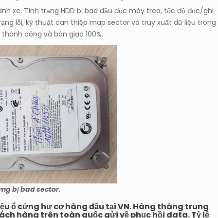
h xe. Tình trạng HDD bị bad đầu đọc máy treo, tốc độ đọc/ghi
ạng lỗi, kỹ thuật can thiệp map sector và truy xuất dữ liệu trong
t thành công và bàn giao 100%.
ứng bị bad sector.
iệu ổ cứng hư cơ hàng đầu tại VN
.
Hàng tháng trung
ách hàng trên toàn quốc gửi về phục hồi data. Tỷ lệ