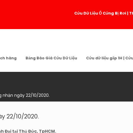
Cứu Dữ Liệu Ổ Cứng Bị Rơi 
ch hàng
Bảng Báo Giá Cứu Dữ Liệu
Cứu dữ liệu gấp 1H | Cứ
 nhận ngày 22/10/2020.
y 22/10/2020.
h Đại tại Thủ Đức, TpHCM.