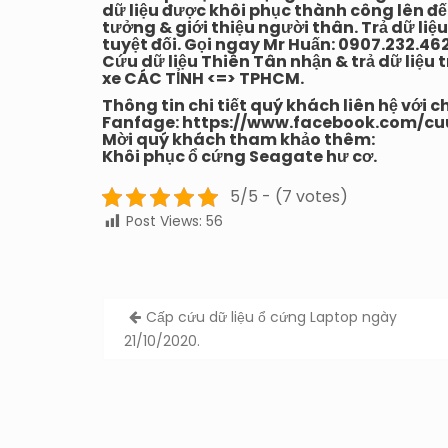
dữ liệu được khôi phục thành công lên đ
tưởng & giới thiệu người thân. Trả dữ liệ
tuyệt đối. Gọi ngay Mr Huấn: 0907.232.46
Cứu dữ liệu Thiên Tân nhận & trả dữ liệ
xe CÁC TỈNH <=> TPHCM.
Thông tin chi tiết quý khách liên hệ với c
Fanfage:
https://www.facebook.com/cu
Mời quý khách tham khảo thêm:
Khôi phục ổ cứng Seagate hư cơ.
5/5 - (7 votes)
Post Views:
56
Post
Cấp cứu dữ liệu ổ cứng Laptop ngày
navigation
21/10/2020.