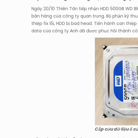
Ngày 20/10 Thiên Tân tiếp nhận HDD 500GB WD Bl
bán hàng của công ty quan trọng. Bộ phận kỹ thuậ
thiệp fix lỗi, HDD bị bad head. Tiến hành can thi
data của công ty Anh đã được phục hồi thành cô
Cấp cứu dữ liệu ổ 