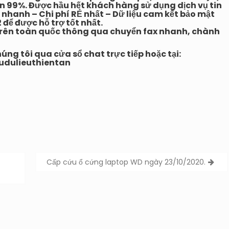
ến 99%. Được hầu hết khách hàng sử dụng dịch vụ tin
u nhanh – Chi phí RẺ nhất – Dữ liệu cam kết bảo mật
2
để được hỗ trợ tốt nhất.
u trên toàn quốc thông qua chuyển fax nhanh, chành
húng tôi qua cửa sổ chat trực tiếp hoặc tại:
udulieuthientan
Cấp cứu ổ cứng laptop WD ngày 23/10/2020.