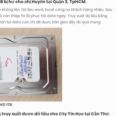
B bị hư cho chị Huyền tại Quận 3, TpHCM.
 không lên. Dữ liệu word, Excel công nợ khách hàng nhiều. Sau
à can thiệp fix lỗi phục hồi data ngay. Truy xuất dữ liệu bằng
Toàn bộ data của chị đã được bàn giao đầy đủ qua mạng.
WD 1TB.
ruy xuất được dữ liệu cho Cty Tin Học tại Cần Thơ.