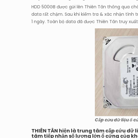
HDD 500GB được gửi lên Thiên Tân thông qua chàn
data rất chậm. Sau khi kiểm tra & xác nhận tình tr
1 ngày. Toàn bộ data đã được Thiên Tân truy xuấ
Cấp cứu dữ liệu ổ c
THIÊN TÂN hiện là trung tâm cấp cứu dữ l
tâm tiếp nhận số lượng lớn ổ cứng của kh