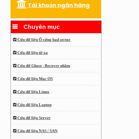
Tài khoản ngân hàng
Chuyên mục
Cứu dữ liệu Ổ cứng bad sector
Cứu dữ liệu từ xa
Cứu dữ Ghost - Recover nhầm
Cứu dữ liệu Mac OS
Cứu dữ liệu Linux
Cứu dữ liệu Laptop
Cứu dữ liệu Server
Cứu dữ liệu NAS / SAN