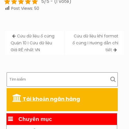
5/5 - (1 vote)
Post Views:
50
Post
Cứu dữ liệu ổ cứng
Cứu dữ liệu khi format
navigation
Quận 10 I Cứu dữ liệu
ổ cứng I Hướng dẫn chi
Giá RẺ nhất VN
tiết
Tài khoản ngân hàng
Chuyên mục