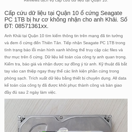
Reviews dịch vụ cấp cứu dữ liệu tại Quận 10.
Cấp cứu dữ liệu tại Quận 10 ổ cứng Seagate
PC 1TB bị hư cơ không nhận cho anh Khải. Số
ĐT: 08571361xx.
Anh Khải tại Quận 10 tìm kiếm thông tin trên mạng đã tin tưởng
và đem ổ cứng đến Thiên Tân. Tiếp nhận Seagate PC 1TB trong
tình trạng báo lỗi màn hình xanh không thể truy cập các files và
thư mục trên ổ cứng. Dữ liệu kế toán của công ty anh quan trọng.
Kiểm tra, báo giá và nhận được sự đồng ý từ anh. Kỹ thuật đã bắt
tay vào can thiệp ngay thay thế các linh kiện phần cứng trong
phòng sạch. Trích xuất dữ liệu bằng thiết bị chuyên dụng. All data
kế toán của công ty đã được khôi phục thành công và bàn giao
đầy đủ sau 2 ngày làm việc.