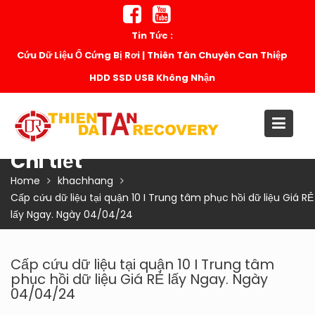
Skip
to
Tin Tức :
content
Cứu Dữ Liệu Ổ Cứng Bị Rơi | Thiên Tân Chuyên Can Thiệp
HDD SSD USB Không Nhận
Chi tiết
Home
khachhang
Cấp cứu dữ liệu tại quận 10 I Trung tâm phục hồi dữ liệu Giá RẺ
lấy Ngay. Ngày 04/04/24
Cấp cứu dữ liệu tại quận 10 I Trung tâm
phục hồi dữ liệu Giá RẺ lấy Ngay. Ngày
04/04/24