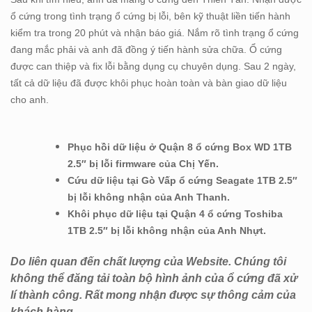
ổ cứng trong tình trạng ổ cứng bị lỗi, bên kỹ thuật liền tiến hành
kiểm tra trong 20 phút và nhận báo giá. Nắm rõ tình trạng ổ cứng
đang mắc phải và anh đã đồng ý tiến hành sửa chữa. Ổ cứng
được can thiệp và fix lỗi bằng dụng cụ chuyên dụng. Sau 2 ngày,
tất cả dữ liệu đã được khôi phục hoàn toàn và bàn giao dữ liệu
cho anh.
Phục hồi dữ liệu ở Quận 8 ổ cứng Box WD 1TB
2.5″ bị lỗi firmware của Chị Yến.
Cứu dữ liệu tại Gò Vấp ổ cứng Seagate 1TB 2.5″
bị lỗi không nhận của Anh Thanh.
Khôi phục dữ liệu tại Quận 4 ổ cứng Toshiba
1TB 2.5″ bị lỗi không nhận của Anh Nhựt.
Do liên quan đến chất lượng của Website. Chúng tôi
không thể đăng tải toàn bộ hình ảnh của ổ cứng đã xử
lí thành công. Rất mong nhận được sự thông cảm của
khách hàng.