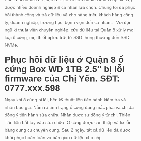
được nhiều doanh nghiệp & cá nhân lựa chọn. Chúng tôi đã phục
hồi thành công và trả dữ liệu về cho hàng triệu khách hàng công
ty, doanh nghiệp, trường học, bệnh viện đến cá nhân… Với đội
ngũ kĩ thuật viên chuyên nghiệp, cứu dữ liệu tại Quận 8 xử lý mọi
loại ổ cứng, mọi thiết bị lưu trữ, từ SSD thông thường đến SSD
NVMe.
Phục hồi dữ liệu ở Quận 8 ổ
cứng Box WD 1TB 2.5″ bị lỗi
firmware của Chị Yến. SĐT:
0777.xxx.598
Ngay khi ổ cứng bị lỗi, bên kỹ thuật liền tiến hành kiểm tra và
nhận báo giá. Nắm rõ tình trạng ổ cứng đang mắc phải và chị đã
đồng ý tiến hành sửa chữa. Nhận được sự đồng ý từ chị, Thiên
Tân liền bắt tay vào sửa chữa. Ổ cứng được can thiệp và fix lỗi
bằng dụng cụ chuyên dụng. Sau 2 ngày, tất cả dữ liệu đã được
khôi phục hoàn toàn và bàn giao dữ liệu cho chị.