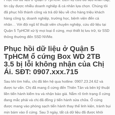
tin cậy được nhiều doanh nghiệp & cá nhân lựa chọn. Chúng tôi
đã phục hồi thành công và trả dữ liệu về cho hàng triệu khách
hàng công ty, doanh nghiệp, trường học, bệnh viện đến cá
nhân… Với đội ngũ kĩ thuật viên chuyên nghiệp, cứu dữ liệu tại
Quận 5 TpHCM xử lý mọi loại ổ cứng, mọi thiết bị lưu trữ, từ SSD
thông thường đến SSD NVMe.
Phục hồi dữ liệu ở Quận 5
TpHCM ổ cứng Box WD 2TB
3.5 bị lỗi không nhận của Chị
Ái. SĐT: 0907.xxx.715
Sau khi tìm hiểu, chị đã liên hệ qua hotline: 0907.23.24.62 và
được tư vấn. Chị đã mang ổ cứng đến Thiên Tân và bên kỹ thuật
liền tiến hành kiểm tra và nhận báo giá. Nắm rõ tình trạng ổ cứng
đang mắc phải và chị đã đồng ý tiến hành sửa chữa. Ổ cứng
được mang vào phòng sạch tiến hành thay thế linh kiện, tránh bụi
mịn bám vào ổ cứng. Sau 3 ngày, tất cả dữ liệu đã được khôi