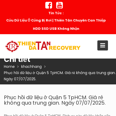
Skip
to
Tin Tức :
content
Cứu Dữ Liệu Ổ Cứng Bị Rơi | Thiên Tân Chuyên Can Thiệp
HDD SSD USB Không Nhận
Chi tiết
Home
khachhang
Phục hồi dữ liệu ở Quận 5 TpHCM. Giá rẻ không qua trung gian.
Ngày 07/07/2025.
Phục hồi dữ liệu ở Quận 5 TpHCM. Giá rẻ
không qua trung gian. Ngày 07/07/2025.
Phục hồi dữ liệu ở Quận 5 TpHCM. Dịch vụ cứu dữ liệu khẩn cấp,