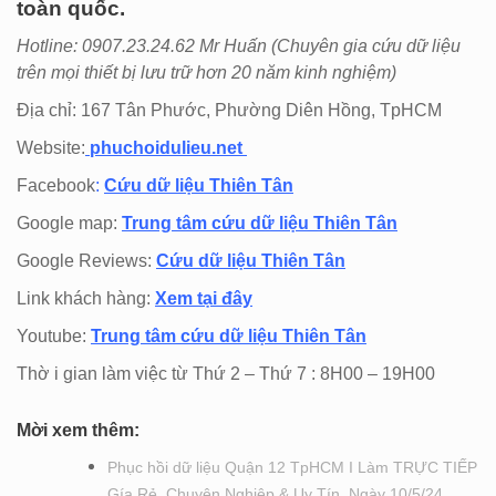
toàn quốc.
Hotline: 0907.23.24.62 Mr Huấn (
Chuyên gia cứu dữ liệu
trên mọi thiết bị lưu trữ hơn 20 năm kinh nghiệm)
Địa chỉ: 167 Tân Phước, Phường Diên Hồng, TpHCM
Website:
phuchoidulieu.net
Facebook
:
Cứu dữ liệu Thiên Tân
Google map:
Trung tâm cứu dữ liệu Thiên Tân
Google Reviews:
Cứu dữ liệu Thiên Tân
Link khách hàng:
Xem tại đây
Youtube:
Trung tâm cứu dữ liệu Thiên Tân
Thờ i gian làm việc từ Thứ 2 – Thứ 7 : 8H00 – 19H00
Mời xem thêm:
Phục hồi dữ liệu Quận 12 TpHCM I Làm TRỰC TIẾP
Gía Rẻ, Chuyên Nghiệp & Uy Tín. Ngày 10/5/24