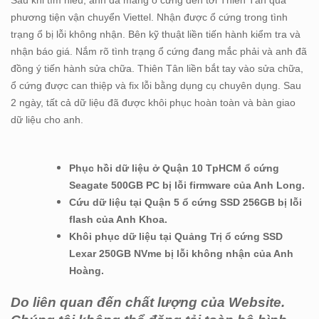
Sau khi tìm hiểu, anh đã mang ổ cứng đến tới Thiên Tân qua
phương tiện vận chuyển Viettel. Nhận được ổ cứng trong tình
trạng ổ bị lỗi không nhận. Bên kỹ thuật liền tiến hành kiểm tra và
nhận báo giá. Nắm rõ tình trạng ổ cứng đang mắc phải và anh đã
đồng ý tiến hành sửa chữa. Thiên Tân liền bắt tay vào sửa chữa,
ổ cứng được can thiệp và fix lỗi bằng dụng cụ chuyên dụng. Sau
2 ngày, tất cả dữ liệu đã được khôi phục hoàn toàn và bàn giao
dữ liệu cho anh.
Phục hồi dữ liệu ở Quận 10 TpHCM ổ cứng
Seagate 500GB PC bị lỗi firmware của Anh Long.
Cứu dữ liệu tại Quận 5 ổ cứng SSD 256GB bị lỗi
flash của Anh Khoa.
Khôi phục dữ liệu tại Quảng Trị ổ cứng SSD
Lexar 250GB NVme bị lỗi không nhận của Anh
Hoàng.
Do liên quan đến chất lượng của Website.