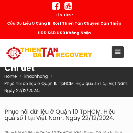
Skip
to
Tin Tức :
content
Cứu Dữ Liệu Ổ Cứng Bị Rơi | Thiên Tân Chuyên Can Thiệp
HDD SSD USB Không Nhận
Chi tiết
Home
khachhang
Phục hồi dữ liệu ở Quận 10 TpHCM. Hiệu quả số 1 tại Việt Nam.
Ngày 22/12/2024.
Phục hồi dữ liệu ở Quận 10 TpHCM. Hiệu
quả số 1 tại Việt Nam. Ngày 22/12/2024.
Phục hồi dữ liệu ở Quận 10 TpHCM. Khôi Phục: Dữ liệu bị Xoá,