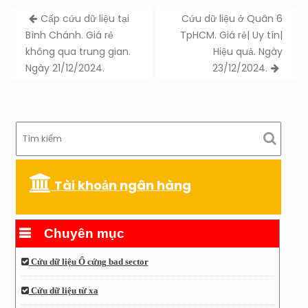
Post
Cấp cứu dữ liệu tại
Cứu dữ liệu ở Quân 6
navigation
Bình Chánh. Giá rẻ
TpHCM. Giá rẻ| Uy tín|
không qua trung gian.
Hiệu quả. Ngày
Ngày 21/12/2024.
23/12/2024.
Tài khoản ngân hàng
Chuyên mục
Cứu dữ liệu Ổ cứng bad sector
Cứu dữ liệu từ xa