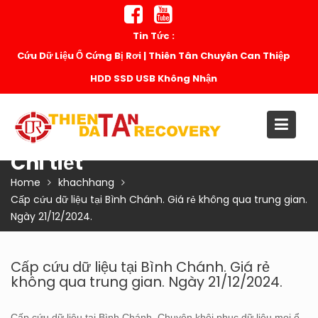
Skip
to
Tin Tức :
content
Cứu Dữ Liệu Ổ Cứng Bị Rơi | Thiên Tân Chuyên Can Thiệp
HDD SSD USB Không Nhận
Chi tiết
Home
khachhang
Cấp cứu dữ liệu tại Bình Chánh. Giá rẻ không qua trung gian.
Ngày 21/12/2024.
Cấp cứu dữ liệu tại Bình Chánh. Giá rẻ
không qua trung gian. Ngày 21/12/2024.
Cấp cứu dữ liệu tại Bình Chánh. Chuyên khôi phục dữ liệu mọi ổ