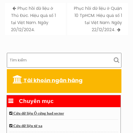
Post
Phục hồi dữ liệu ở
Phục hồi dữ liệu ở Quận
navigation
Thủ Đức. Hiệu quả số 1
10 TpHCM. Hiệu quả số 1
tại Việt Nam. Ngày
tại Việt Nam. Ngày
20/12/2024.
22/12/2024.
Tài khoản ngân hàng
Chuyên mục
Cứu dữ liệu Ổ cứng bad sector
Cứu dữ liệu từ xa