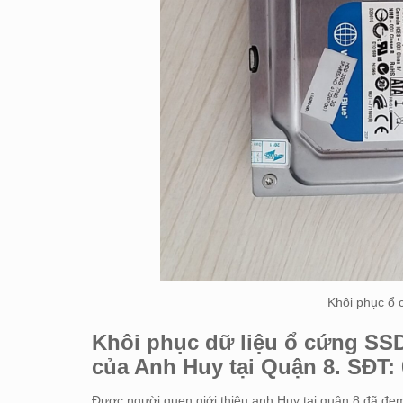
Khôi phục ổ c
Khôi phục dữ liệu ổ cứng SS
của Anh Huy tại Quận 8. SĐT: 
Được người quen giới thiệu anh Huy tại quận 8 đã đem