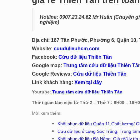
giá rẻ Thiên Tân trên toà
Hotline: 0
907.23.24.62 Mr Huấn (
Chuyên gia
nghiệm)
Địa chỉ: 167 Tân Phước, Phường 6, Quận 10
Website:
cuudulieuhcm.com
Facebook:
Cứu dữ liệu Thiên Tân
Google map:
Trung tâm cứu dữ liệu Thiên Tâ
Google Reviews:
Cứu dữ liệu Thiên Tân
Link khách hàng:
Xem tại đây
Youtube
:
Trung tâm cứu dữ liệu Thiên Tân
Thờ i gian làm việc từ Thứ 2 – Thứ 7 : 8H00 – 19H
Mời xem thêm:
Khôi phục dữ liệu Quận 11.
Chất lượng/ G
Cứu dữ liệu ổ cứng Sóc Trăng. Trung tâm
Khôi phục dữ liệu Đà Nẵng. Giá rẻ/Uy tín