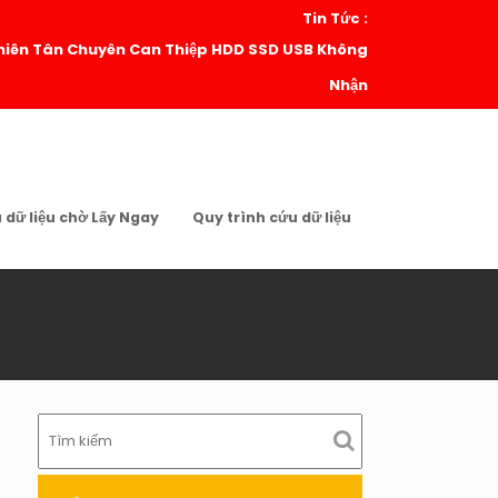
Tin Tức :
| Thiên Tân Chuyên Can Thiệp HDD SSD USB Không
Nhận
u dữ liệu chờ Lấy Ngay
Quy trình cứu dữ liệu