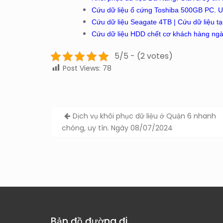
Cứu dữ liệu ổ cứng Toshiba 500GB PC. Uy
Cứu dữ liệu Seagate 4TB | Cứu dữ liệu tạ
Cứu dữ liệu HDD chết cơ khách hàng ngà
5/5 - (2 votes)
Post Views:
78
Post
Dịch vụ khôi phục dữ liệu ở Quận 6 nhanh
navigation
chóng, uy tín. Ngày 08/07/2024
Bản đồ đường đi