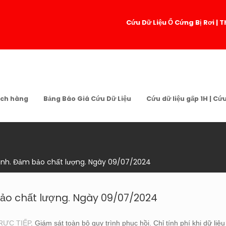
Cứu Dữ Liệu Ổ Cứng Bị Rơi 
ch hàng
Bảng Báo Giá Cứu Dữ Liệu
Cứu dữ liệu gấp 1H | Cứ
Vinh. Đảm bảo chất lượng. Ngày 09/07/2024
bảo chất lượng. Ngày 09/07/2024
RỰC
T
IẾP
. Giám sát toàn bộ quy trình phục hồi. Chỉ tính phí khi dữ liệu