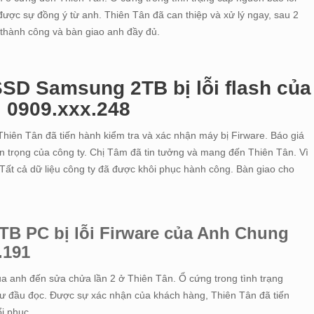
ược sự đồng ý từ anh. Thiên Tân đã can thiệp và xử lý ngay, sau 2
 thành công và bàn giao anh đầy đủ.
SD Samsung 2TB bị lỗi flash của
: 0909.xxx.248
Thiên Tân đã tiến hành kiểm tra và xác nhận máy bị Firware. Báo giá
an trọng của công ty. Chị Tâm đã tin tưởng và mang đến Thiên Tân. Vì
 Tất cả dữ liệu công ty đã được khôi phục hành công. Bàn giao cho
TB PC bị lỗi Firware của Anh Chung
.191
 anh đến sửa chửa lần 2 ở Thiên Tân. Ổ cứng trong tình trạng
 hư đầu đọc. Được sự xác nhận của khách hàng, Thiên Tân đã tiến
ổi phục.