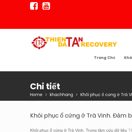
Skip
to
content
Trang Chủ
Khá
Chi tiết
Home
khachhang
Khôi phục ổ cứng ở Trà 
Khôi phục ổ cứng ở Trà Vinh. Đảm 
Khôi phục ổ cứng ở Trà Vinh. Trung tâm cứu dữ liệu
T