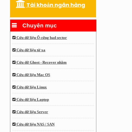
Tài khoản ngân hàng
Chuyên mục
Cứu dữ liệu Ổ cứng bad sector
Cứu dữ liệu từ xa
Cứu dữ Ghost - Recover nhầm
Cứu dữ liệu Mac OS
Cứu dữ liệu Linux
Cứu dữ liệu Laptop
Cứu dữ liệu Server
Cứu dữ liệu NAS / SAN