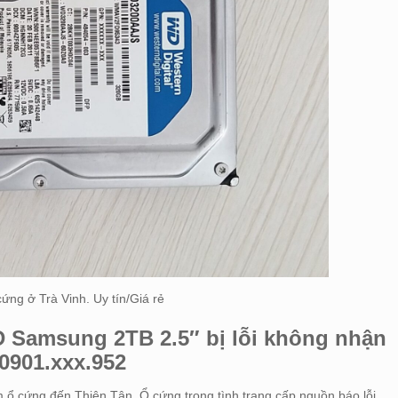
ứng ở Trà Vinh. Uy tín/Giá rẻ
D Samsung 2TB 2.5″ bị lỗi không nhận
0901.xxx.952
 ổ cứng đến Thiên Tân. Ổ cứng trong tình trạng cấp nguồn báo lỗi