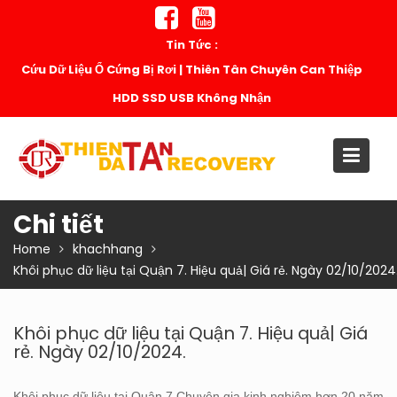
Skip
to
Tin Tức :
content
Cứu Dữ Liệu Ổ Cứng Bị Rơi | Thiên Tân Chuyên Can Thiệp
HDD SSD USB Không Nhận
Chi tiết
Home
khachhang
Khôi phục dữ liệu tại Quận 7. Hiệu quả| Giá rẻ. Ngày 02/10/2024
Khôi phục dữ liệu tại Quận 7. Hiệu quả| Giá
rẻ. Ngày 02/10/2024.
Khôi phục dữ liệu tại Quận 7.Chuyên gia kinh nghiệm hơn 20 năm