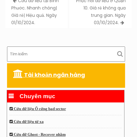
Cứu dữ liệu tại Bình
Phục hồi dữ liệu ở Quận
navigation
Phước. Nhanh chóng|
10. Giá rẻ không qua
Giá rẻ| Hiệu quả. Ngày
trung gian. Ngày
01/10/2024.
03/10/2024.
Tài khoản ngân hàng
Chuyên mục
Cứu dữ liệu Ổ cứng bad sector
Cứu dữ liệu từ xa
Cứu dữ Ghost - Recover nhầm