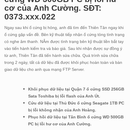
cơ của Anh Cường. SĐT:
0373.xxx.022
Ngay sau khi ổ cứng bị hỏng, anh đã tìm đến Thiên Tân ngay khi
ổ cứng gặp vấn đề. Bên kỹ thuật tiếp nhận ổ cứng tỏng tình trạng
có nghe âm thanh. NẮm được tình trạng bên kỹ thuật liền bắt tay
vào tiến hành kiểm tra và báo giá. Sau khi nhận được sự đồng ý
từ anh, Thiên Tân đã tiến hành sửa chữa. Quá trình sửa chữa
trong 2 ngày, tất cả dữ liệu đã được khôi phục hoàn toàn và bàn
giao dữ liệu cho anh qua mạng FTP Server.
Khôi phục dữ liệu tại Quận 7 ổ cứng SSD 256GB
Sata Toshiba bị lỗi flash của Anh Út.
Cứu dữ liệu tại Thủ Đức ổ cứng Seagate 1TB PC
bị lỗi không nhận của Anh Hoàng.
Phục hồi dữ liệu tại Tân Bình ổ cứng WD 500GB
PC bị lỗi hư cơ của Anh Cường.