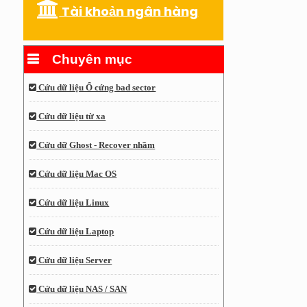
Tài khoản ngân hàng
Chuyên mục
Cứu dữ liệu Ổ cứng bad sector
Cứu dữ liệu từ xa
Cứu dữ Ghost - Recover nhầm
Cứu dữ liệu Mac OS
Cứu dữ liệu Linux
Cứu dữ liệu Laptop
Cứu dữ liệu Server
Cứu dữ liệu NAS / SAN