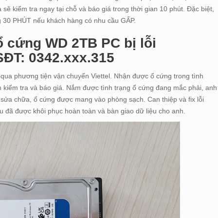
sẽ kiểm tra ngay tại chỗ và báo giá trong thời gian 10 phút. Đặc biệt,
ong 30 PHÚT nếu khách hàng có nhu cầu GẤP.
ổ cứng WD 2TB PC bị lỗi
SĐT: 0342.xxx.315
n qua phương tiện vận chuyển Viettel. Nhận được ổ cứng trong tình
ành kiểm tra và báo giá. Nắm được tình trạng ổ cứng đang mắc phải, anh
o sửa chữa, ổ cứng được mang vào phòng sạch. Can thiệp và fix lỗi
ệu đã được khôi phục hoàn toàn và bàn giao dữ liệu cho anh.