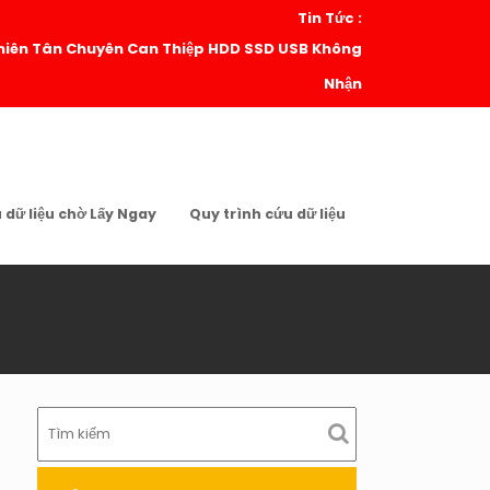
Tin Tức :
| Thiên Tân Chuyên Can Thiệp HDD SSD USB Không
Nhận
u dữ liệu chờ Lấy Ngay
Quy trình cứu dữ liệu