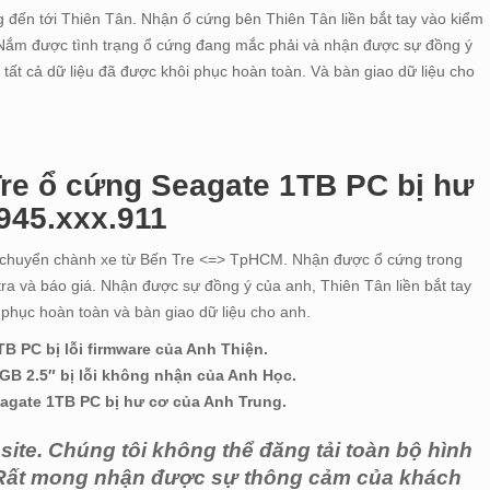
g đến tới Thiên Tân. Nhận ổ cứng bên Thiên Tân liền bắt tay vào kiểm
á. Nắm được tình trạng ổ cứng đang mắc phải và nhận được sự đồng ý
, tất cả dữ liệu đã được khôi phục hoàn toàn. Và bàn giao dữ liệu cho
 Tre ổ cứng Seagate 1TB PC bị hư
945.xxx.911
 chuyển chành xe từ Bến Tre <=> TpHCM. Nhận được ổ cứng trong
m tra và báo giá. Nhận được sự đồng ý của anh, Thiên Tân liền bắt tay
 phục hoàn toàn và bàn giao dữ liệu cho anh.
B PC bị lỗi firmware của Anh Thiện.
GB 2.5″ bị lỗi không nhận của Anh Học.
eagate 1TB PC bị hư cơ của Anh Trung.
ite. Chúng tôi không thể đăng tải toàn bộ hình
. Rất mong nhận được sự thông cảm của khách