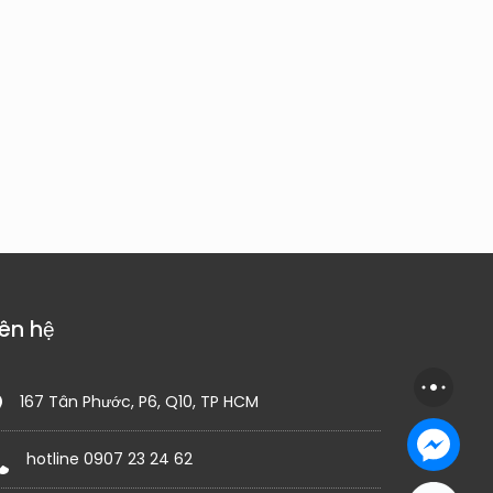
iên hệ
167 Tân Phước, P6, Q10, TP HCM
hotline 0907 23 24 62