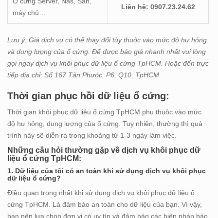
Ổ cứng Server, Nas, San,
Liên hệ: 0907.23.24.62
máy chủ…
Lưu ý: Giá dịch vụ có thể thay đổi tùy thuộc vào mức độ hư hỏng
và dung lượng của ổ cứng. Để được báo giá nhanh nhất vui lòng
gọi ngay dịch vụ khôi phục dữ liệu ổ cứng TpHCM. Hoặc đến trực
tiếp địa chỉ: Số 167 Tân Phước, P6, Q10, TpHCM
Thời gian phục hồi dữ liệu ổ cứng:
Thời gian khôi phục dữ liệu ổ cứng TpHCM phụ thuộc vào mức
độ hư hỏng, dung lượng của ổ cứng. Tuy nhiên, thường thì quá
trình này sẽ diễn ra trong khoảng từ 1-3 ngày làm việc.
Những câu hỏi thường gặp về dịch vụ khôi phục dữ
liệu ổ cứng TpHCM:
1. Dữ liệu của tôi có an toàn khi sử dụng dịch vụ khôi phục
dữ liệu ổ cứng?
Điều quan trọng nhất khi sử dụng dịch vụ khôi phục dữ liệu ổ
cứng TpHCM. Là đảm bảo an toàn cho dữ liệu của bạn. Vì vậy,
bạn nên lựa chọn đơn vị có uy tín và đảm bảo các biện pháp bảo