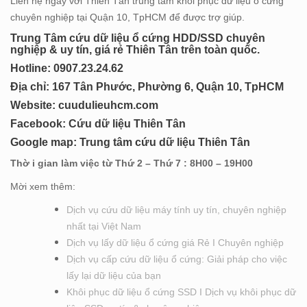
Liên hệ ngay với Thiên Tân trung tâm khôi phục dữ liệu ổ cứng
chuyên nghiệp tại Quận 10, TpHCM để được trợ giúp.
Trung Tâm cứu dữ liệu ổ cứng HDD/SSD chuyên
nghiệp & uy tín, giá rẻ Thiên Tân trên toàn quốc.
Hotline: 0
907.23.24.62
Địa chỉ: 167 Tân Phước, Phường 6, Quận 10, TpHCM
Website:
cuudulieuhcm.com
Facebook:
Cứu dữ liệu Thiên Tân
Google map:
Trung tâm cứu dữ liệu Thiên Tân
Thờ i gian làm việc từ Thứ 2 – Thứ 7 : 8H00 – 19H00
Mời xem thêm:
Dịch vụ cứu dữ liệu máy tính uy tín, chuyên nghiệp
nhất tại Việt Nam
Dịch vụ lấy dữ liệu ổ cứng giá Rẻ I Chuyên nghiệp
Dịch vụ cấp cứu dữ liệu ổ cứng: Giải pháp cho việc
lấy lại dữ liệu của bạn
Khôi phục dữ liệu ổ cứng SSD I Dịch vụ khôi phục dữ