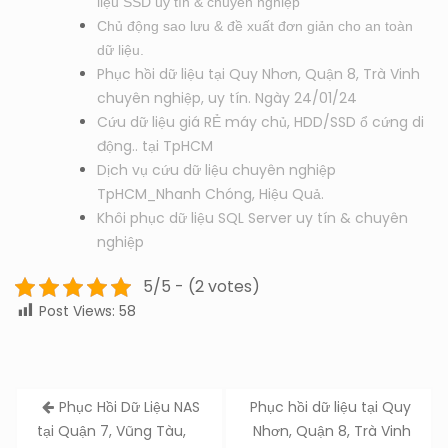
liệu SSD uy tín & chuyên nghiệp
Chủ động sao lưu & đề xuất đơn giản cho an toàn
dữ liệu.
Phục hồi dữ liệu tại Quy Nhơn, Quận 8, Trà Vinh
chuyên nghiệp, uy tín. Ngày 24/01/24
Cứu dữ liệu giá RẺ máy chủ, HDD/SSD ổ cứng di
động.. tại TpHCM
Dịch vụ cứu dữ liệu chuyên nghiệp
TpHCM_Nhanh Chóng, Hiệu Quả.
Khôi phục dữ liệu SQL Server uy tín & chuyên
nghiệp
5/5 - (2 votes)
Post Views:
58
Post
Phục Hồi Dữ Liệu NAS
Phục hồi dữ liệu tại Quy
navigation
tại Quận 7, Vũng Tàu,
Nhơn, Quận 8, Trà Vinh