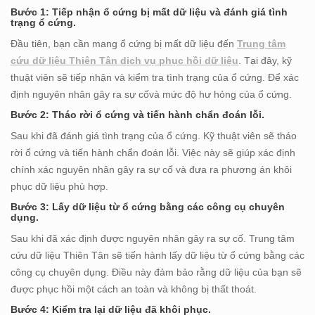
Bước 1: Tiếp nhận ổ cứng bị mất dữ liệu và đánh giá tình
trạng ổ cứng.
Đầu tiên, bạn cần mang ổ cứng bị mất dữ liệu đến
Trung tâm
cứu dữ liệu Thiên Tân dịch vụ phục hồi dữ liệu
. Tại đây, kỹ
thuật viên sẽ tiếp nhận và kiểm tra tình trạng của ổ cứng. Để xác
định nguyên nhân gây ra sự cốvà mức độ hư hỏng của ổ cứng.
Bước 2: Tháo rời ổ cứng và tiến hành chẩn đoán lỗi.
Sau khi đã đánh giá tình trạng của ổ cứng. Kỹ thuật viên sẽ tháo
rời ổ cứng và tiến hành chẩn đoán lỗi. Việc này sẽ giúp xác định
chính xác nguyên nhân gây ra sự cố và đưa ra phương án khôi
phục dữ liệu phù hợp.
Bước 3: Lấy dữ liệu từ ổ cứng bằng các công cụ chuyên
dụng.
Sau khi đã xác định được nguyên nhân gây ra sự cố. Trung tâm
cứu dữ liệu Thiên Tân sẽ tiến hành lấy dữ liệu từ ổ cứng bằng các
công cụ chuyên dụng. Điều này đảm bảo rằng dữ liệu của bạn sẽ
được phục hồi một cách an toàn và không bị thất thoát.
Bước 4: Kiểm tra lại dữ liệu đã khôi phục.