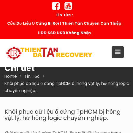
Skip
to
Tin Tức :
content
Cứu Dữ Liệu Ổ Cứng Bị Rơi | Thiên Tân Chuyên Can Thiệp
HDD SSD USB Không Nhận
Chi tiết
Home
Tin Tức
Khôi phục dữ liệu ổ cứng TpHCM bị hỏng vật lý, hư hỏng logic
chuyên nghiệp.
Khôi phục dữ liệu ổ cứng TpHCM bị hỏng
vật lý, hư hỏng logic chuyên nghiệp.
Khôi phục dữ liệu ổ cứng TpHCM. Bạn mất dữ liệu quan trọng