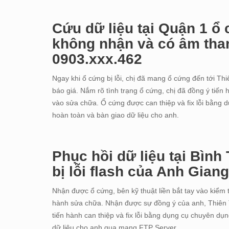
Cứu dữ liệu tại Quận 1 ổ
không nhận và có âm tha
0903.xxx.462
Ngay khi ổ cứng bị lỗi, chị đã mang ổ cứng đến tới Th
báo giá. Nắm rõ tình trạng ổ cứng, chị đã đồng ý tiến
vào sửa chữa. Ổ cứng được can thiệp và fix lỗi bằng 
hoàn toàn và bàn giao dữ liệu cho anh.
Phục hồi dữ liệu tại Bì
bị lỗi flash của Anh Gian
Nhận được ổ cứng, bên kỹ thuật liền bắt tay vào kiểm 
hành sửa chữa. Nhận được sự đồng ý của anh, Thiên 
tiến hành can thiệp và fix lỗi bằng dụng cụ chuyên dụ
dữ liệu cho anh qua mạng FTP Server.