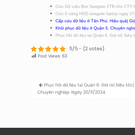
Cứu Dữ Liệu Box Seagate 2TB cho CTY 
Cứu ổ cứng HDD seagate laptop ngày 27
Cấp cứu dữ liệu ở Tân Phú. Hiệu quả| Giá
Khôi phục dữ liệu ở Quận 5. Chuyên nghiệ
Phục hồi dữ liệu tại Quận 6. Giá rẻ| Siêu
5/5 - (2 votes)
Post Views:
63
Post
Phục hồi dữ liệu tại Quận 6. Giá rẻ| Siêu tốc|
navigation
Chuyên nghiệp. Ngày 20/11/2024.