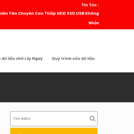
Tin Tức :
| Thiên Tân Chuyên Can Thiệp HDD SSD USB Không
Nhận
u dữ liệu chờ Lấy Ngay
Quy trình cứu dữ liệu