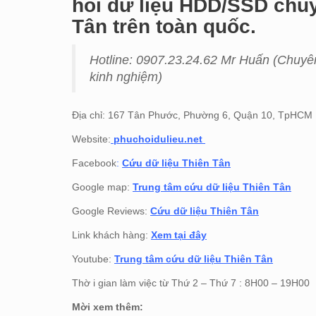
hồi dữ liệu HDD/SSD chuyê
Tân trên toàn quốc.
Hotline: 0907.23.24.62 Mr Huấn (
Chuyên
kinh nghiệm)
Địa chỉ: 167 Tân Phước, Phường 6, Quận 10, TpHCM
Website:
phuchoidulieu.net
Facebook
:
Cứu dữ liệu Thiên Tân
Google map:
Trung tâm cứu dữ liệu Thiên Tân
Google Reviews:
Cứu dữ liệu Thiên Tân
Link khách hàng:
Xem tại đây
Youtube:
Trung tâm cứu dữ liệu Thiên Tân
Thờ i gian làm việc từ Thứ 2 – Thứ 7 : 8H00 – 19H00
Mời xem thêm: