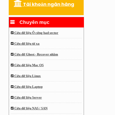
Tài khoản ngân hàng
Chuyên mục
Cứu dữ liệu Ổ cứng bad sector
Cứu dữ liệu từ xa
Cứu dữ Ghost - Recover nhầm
Cứu dữ liệu Mac OS
Cứu dữ liệu Linux
Cứu dữ liệu Laptop
Cứu dữ liệu Server
Cứu dữ liệu NAS / SAN