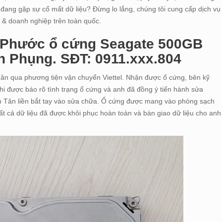
n đang gặp sự cố mất dữ liệu? Đừng lo lắng, chúng tôi cung cấp dịch vụ
n & doanh nghiệp trên toàn quốc.
h Phước ổ cứng Seagate 500GB
nh Phụng. SĐT: 0911.xxx.804
Tân qua phương tiện vận chuyển Viettel. Nhận được ổ cứng, bên kỹ
khi được báo rõ tình trạng ổ cứng và anh đã đồng ý tiến hành sửa
n Tân liền bắt tay vào sửa chữa. Ổ cứng được mang vào phòng sạch
tất cả dữ liệu đã được khôi phục hoàn toàn và bàn giao dữ liệu cho anh