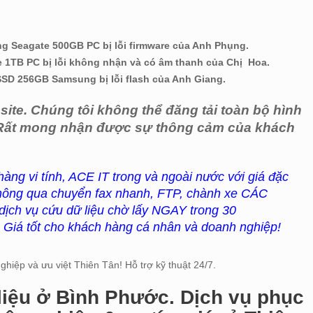
g Seagate 500GB PC bị lỗi firmware của Anh Phụng.
e 1TB PC bị lỗi không nhận và có âm thanh của Chị Hoa.
 SSD 256GB Samsung bị lỗi flash của Anh Giang.
ite. Chúng tôi không thể đăng tải toàn bộ hình
. Rất mong nhận được sự thông cảm của khách
 hàng vi tính, ACE IT trong và ngoài nước với giá đặc
c thông qua chuyển fax nhanh, FTP, chành xe CÁC
ch vụ cứu dữ liệu chờ lấy NGAY trong 30
Giá tốt cho khách hàng cá nhân và doanh nghiệp!
hiệp và ưu việt Thiên Tân! Hỗ trợ kỹ thuật 24/7.
liệu ở Bình Phước. Dịch vụ phục