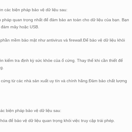
ện các biện pháp bảo vệ dữ liệu sau:
ện pháp quan trọng nhất để đảm bảo an toàn cho dữ liệu của bạn. Bạn
ài, đám mây hoặc USB.
hần mềm bảo mật như antivirus và firewall.Để bảo vệ dữ liệu khỏi
ên kiểm tra định kỳ sức khỏe của ổ cứng. Thay thế khi cần thiết để
ng.
cứng từ các nhà sản xuất uy tín và chính hãng.Đảm bảo chất lượng
ác biện pháp bảo vệ dữ liệu sau:
óa để bảo vệ dữ liệu quan trọng khỏi việc truy cập trái phép.