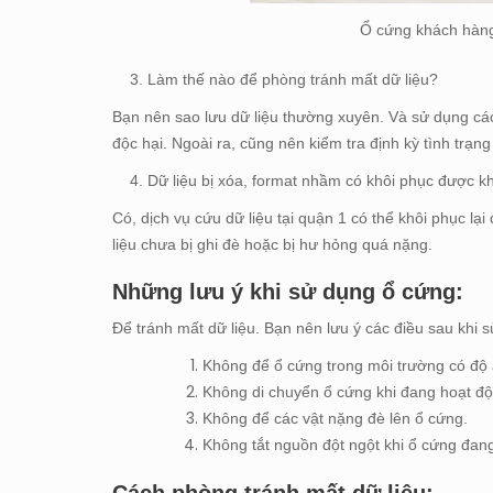
Ổ cứng khách hàng 
3. Làm thế nào để phòng tránh mất dữ liệu?
Bạn nên sao lưu dữ liệu thường xuyên. Và sử dụng cá
độc hại. Ngoài ra, cũng nên kiểm tra định kỳ tình trạng
4. Dữ liệu bị xóa, format nhầm có khôi phục được k
Có, dịch vụ cứu dữ liệu tại quận 1 có thể khôi phục lại
liệu chưa bị ghi đè hoặc bị hư hỏng quá nặng.
Những lưu ý khi sử dụng ổ cứng:
Để tránh mất dữ liệu. Bạn nên lưu ý các điều sau khi 
Không để ổ cứng trong môi trường có độ
Không di chuyển ổ cứng khi đang hoạt độ
Không để các vật nặng đè lên ổ cứng.
Không tắt nguồn đột ngột khi ổ cứng đan
Cách phòng tránh mất dữ liệu: