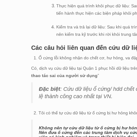
Thực hiện quá trình khôi phục dữ liệu: S
tiến hành thực hiện các biện pháp khôi p
Kiểm tra và trả lại dữ liệu: Sau khi quá tr
nên kiểm tra kỹ trước khi rời khỏi trung t
Các câu hỏi liên quan đến cứu dữ li
1. Ổ cứng lỗi không nhận do chết cơ, hư hỏng, va đập,
Có, dịch vụ cứu dữ liệu tại Quận 1 phục hồi dữ liệu trê
thao tác sai của người sử dụng
”
Đặc biệt
: Cứu dữ liệu ổ cứng/ hdd chết 
lệ thành công cao nhất tại VN.
2. Tôi có thể tự cứu dữ liệu từ ổ cứng bị hư hỏng kh
Không nên tự cứu dữ liệu từ ổ cứng bị hư hỏng
Nên đưa ổ cứng đến các trung tâm dịch vụ cứu