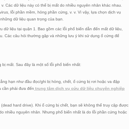
v. Các dữ liệu này có thể bị mất do nhiều nguyên nhân khác nhau.
us, lỗi phần mềm, hỏng phần cứng, v. v. Vì vậy, lựa chọn dịch vụ
ại những dữ liệu quan trọng của bạn.
cứu dữ liệu tại quận 1. Bao gồm các lỗi phổ biến dẫn đến mất dữ liệu,
iệu. Các câu hỏi thường gặp và những lưu ý khi sử dụng ổ cứng để
 bị mất. Sau đây là một số lỗi phổ biến nhất:
hẳng hạn như đầu đọc/ghi bị hỏng, chết, ổ cứng bị rơi hoặc va đập
Và cần phải đưa đến
trung tâm dịch vụ cứu dữ liệu chuyên nghiệp
t (dead hard drive). Khi ổ cứng bị chết, bạn sẽ không thể truy cập được
a do nhiều nguyên nhân. Nhưng phổ biến nhất là do lỗi phần cứng hoặc