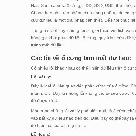
Nas, San, camera,ổ cứng, HDD, SSD, USB, thẻ nhớ, v. 
Chẳng hạn như xóa nhầm, định dạng nhầm, tấn công vir
cứu dữ liệu là một giải pháp cần thiết. Để khôi phục l
Trong bài viết này, chúng tôi sẽ giới thiệu về dịch vụ 
bảng giá khôi phục dữ liệu ổ cứng, quy trình cứu dữ l
tránh mất dữ liệu.
Các lỗi về ổ cứng làm mất dữ liệu:
Có nhiều lỗi khác nhau có thể khiến dữ liệu trên ổ cứng
Lỗi vật lý:
Đây là loại lỗi liên quan đến phần cứng của ổ cứng. C
mạnh, v. v. Đây là những lỗi không thể tự sửa được. 
để được xử lý.
Một trong những lỗi vật lý phổ biến nhất là ổ cứng chế
vào bất kỳ dữ liệu nào trên đó. Điều này có thể xảy r
do tuổi thọ của ổ cứng đã hết.
Lỗi logic: