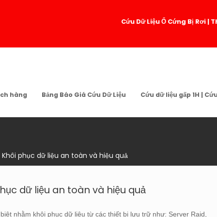
Cứu Dữ Liệu Ổ Cứng Bị Rơi 
ch hàng
Bảng Báo Giá Cứu Dữ Liệu
Cứu dữ liệu gấp 1H | Cứ
1. Khôi phục dữ liệu an toàn và hiệu quả
 phục dữ liệu an toàn và hiệu quả
iệt nhằm khôi phục dữ liệu từ các thiết bị lưu trữ như: Server Raid,