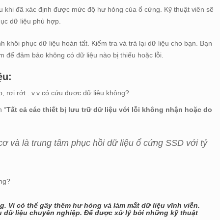
au khi đã xác định được mức độ hư hỏng của ổ cứng. Kỹ thuật viên sẽ
hục dữ liệu phù hợp.
ình khôi phục dữ liệu hoàn tất. Kiểm tra và trả lại dữ liệu cho bạn. Bạn
âm để đảm bảo không có dữ liệu nào bị thiếu hoặc lỗi.
ệu:
 rơi rớt ..v.v có cứu được dữ liệu không?
n “
T
ất cả các thiết bị
lưu trữ dữ liệu
với
lỗi không nhận hoặc do
cơ và là trung tâm phục hồi dữ liệu ổ cứng SSD với tỷ
ông?
. Vì có thể gây thêm hư hỏng và làm mất dữ liệu vĩnh viễn.
 dữ liệu chuyên nghiệp. Để được xử lý bởi những kỹ thuật