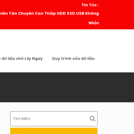
Tin Tức :
| Thiên Tân Chuyên Can Thiệp HDD SSD USB Không
Nhận
u dữ liệu chờ Lấy Ngay
Quy trình cứu dữ liệu