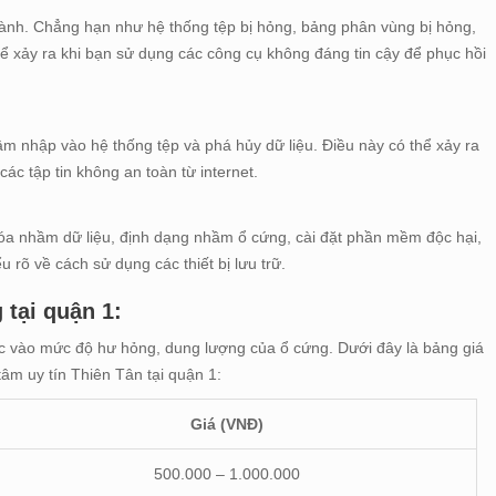
hành. Chẳng hạn như hệ thống tệp bị hỏng, bảng phân vùng bị hỏng,
hể xảy ra khi bạn sử dụng các công cụ không đáng tin cậy để phục hồi
âm nhập vào hệ thống tệp và phá hủy dữ liệu. Điều này có thể xảy ra
các tập tin không an toàn từ internet.
xóa nhầm dữ liệu, định dạng nhầm ổ cứng, cài đặt phần mềm độc hại,
u rõ về cách sử dụng các thiết bị lưu trữ.
 tại quận 1:
ộc vào mức độ hư hỏng, dung lượng của ổ cứng. Dưới đây là bảng giá
tâm uy tín Thiên Tân tại quận 1:
Giá (VNĐ)
500.000 – 1.000.000