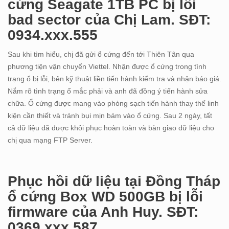
cứng Seagate 1TB PC bị lỗi
bad sector của Chị Lam. SĐT:
0934.xxx.555
Sau khi tìm hiểu, chị đã gửi ổ cứng đến tới Thiên Tân qua
phương tiện vận chuyển Viettel. Nhận được ổ cứng trong tình
trạng ổ bị lỗi, bên kỹ thuật liền tiến hành kiểm tra và nhận báo giá.
Nắm rõ tình trạng ổ mắc phải và anh đã đồng ý tiến hành sửa
chữa. Ổ cứng được mang vào phòng sạch tiến hành thay thế linh
kiện cần thiết và tránh bụi mịn bám vào ổ cứng. Sau 2 ngày, tất
cả dữ liệu đã được khôi phục hoàn toàn và bàn giao dữ liệu cho
chị qua mạng FTP Server.
Phục hồi dữ liệu tại Đồng Tháp
ổ cứng Box WD 500GB bị lỗi
firmware của Anh Huy. SĐT:
0369.xxx.587