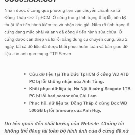
Nhận được ổ cứng qua phương tiện vận chuyển chành xe từ
Đồng Tháp <=> TpHCM. Ổ cứng trong tình trạng ổ bị lỗi, bên kỹ
thuật liền tiến hành kiểm tra và nhận báo giá. Nắm rõ tình trạng ổ
cứng đang mắc phải và anh đã đồng ý tiến hành sửa chữa. Ổ
cứng được can thiệp và fix lỗi bằng dụng cụ chuyên dụng. Sau 2
ngày, tất cả dữ liệu đã được khôi phục hoàn toàn và bàn giao dữ
liệu cho anh qua mạng FTP Server.
Cứu dữ liệu tại Thủ Đức TpHCM ổ cứng WD 4TB
PC bị lỗi không nhận của Anh Tùng.
Khôi phục dữ liệu tại Hà Nội ổ cứng Seagate 1TB
PC bị lỗi bad sector của Chị Lam.
Phục hồi dữ liệu tại Đồng Tháp ổ cứng Box WD
500GB bị lỗi firmware của Anh Huy.
Do liên quan đến chất lượng của Website. Chúng tôi
không thể đăng tải toàn bộ hình ảnh của ổ cứng đã xử