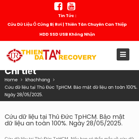
Skip
to
Tin Tức :
content
Cứu Dữ Liệu Ổ Cứng Bị Rơi | Thiên Tân Chuyên Can Thiệp
HDD SSD USB Không Nhận
Chi tiết
Home
khachhang
Cứu dữ liệu tại Thủ Đức TpHCM. Bảo mật dữ liệu an toàn 100%.
Ngày 28/05/2025.
Cứu dữ liệu tại Thủ Đức TpHCM. Bảo mật
dữ liệu an toàn 100%. Ngày 28/05/2025.
Cứu dữ liệu tại Thủ Đức TpHCM. Nếu bạn có thắc mắc về cứu dữ