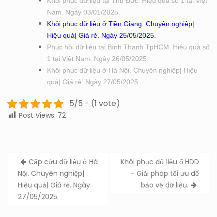
Khôi phục dữ liệu tại Thủ Đức. Hiệu quả số 1 tại Việt
Nam. Ngày 03/01/2025.
Khôi phục dữ liệu ở Tiền Giang. Chuyên nghiệp|
Hiệu quả| Giá rẻ. Ngày 25/05/2025.
Phục hồi dữ liệu tại Bình Thạnh TpHCM. Hiệu quả số
1 tại Việt Nam. Ngày 26/05/2025.
Khôi phục dữ liệu ở Hà Nội. Chuyên nghiệp| Hiệu
quả| Giá rẻ. Ngày 27/05/2025.
5/5 - (1 vote)
Post Views:
72
Post
Cấp cứu dữ liệu ở Hà
Khôi phục dữ liệu ổ HDD
navigation
Nội. Chuyên nghiệp|
– Giải pháp tối ưu để
Hiệu quả| Giá rẻ. Ngày
bảo vệ dữ liệu.
27/05/2025.