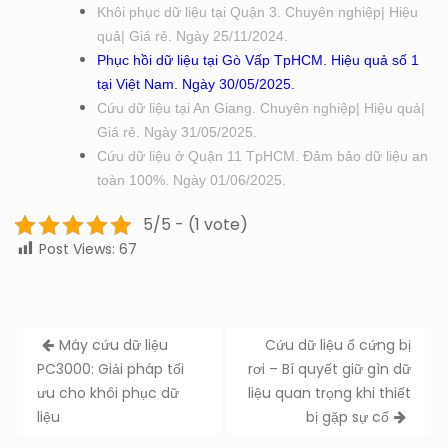
Khôi phục dữ liệu tại Quận 3. Chuyên nghiệp| Hiệu
quả| Giá rẻ. Ngày 25/11/2024.
Phục hồi dữ liệu tại Gò Vấp TpHCM. Hiệu quả số 1
tại Việt Nam. Ngày 30/05/2025.
Cứu dữ liệu tại An Giang. Chuyên nghiệp| Hiệu quả|
Giá rẻ. Ngày 31/05/2025.
Cứu dữ liệu ở Quận 11 TpHCM. Đảm bảo dữ liệu an
toàn 100%. Ngày 01/06/2025.
5/5 - (1 vote)
Post Views:
67
Post
Máy cứu dữ liệu
Cứu dữ liệu ổ cứng bị
navigation
PC3000: Giải pháp tối
rơi – Bí quyết giữ gìn dữ
ưu cho khôi phục dữ
liệu quan trọng khi thiết
liệu
bị gặp sự cố