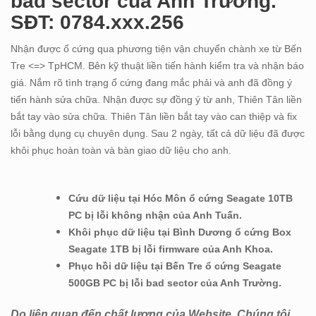
bad sector của Anh Trường.
SĐT: 0784.xxx.256
Nhận được ổ cứng qua phương tiện vận chuyển chành xe từ Bến
Tre <=> TpHCM. Bên kỹ thuật liền tiến hành kiểm tra và nhận báo
giá. Nắm rõ tình trạng ổ cứng đang mắc phải và anh đã đồng ý
tiến hành sửa chữa. Nhận được sự đồng ý từ anh, Thiên Tân liền
bắt tay vào sửa chữa. Thiên Tân liền bắt tay vào can thiệp và fix
lỗi bằng dụng cụ chuyên dụng. Sau 2 ngày, tất cả dữ liệu đã được
khôi phục hoàn toàn và bàn giao dữ liệu cho anh.
Cứu dữ liệu tại Hóc Môn ổ cứng Seagate 10TB
PC bị lỗi không nhận của Anh Tuấn.
Khôi phục dữ liệu tại Bình Dương ổ cứng Box
Seagate 1TB bị lỗi firmware của Anh Khoa.
Phục hồi dữ liệu tại Bến Tre ổ cứng Seagate
500GB PC bị lỗi bad sector của Anh Trường.
Do liên quan đến chất lượng của Website. Chúng tôi