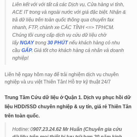
Liên kết với với tất cả các Dịch vụ, Cửa hàng vi tính,
ACE IT trong và ngoài nước với giá đặc biệt. Nhận &
trả dữ liệu trên toàn quốc thông qua chuyển fax
nhanh, FTP, chành xe CÁC TỈNH <=> TPHCM.
Chúng tôi cung cấp dịch vụ cứu dữ liệu chờ
lấy
NGAY
trong
30 PHÚT
nếu khách hàng có nhu
cầu
GẤP.
Giá tốt cho khách hàng cá nhân và doanh
nghiệp!
Liên hệ ngay hôm nay để trải nghiệm dịch vụ chuyên
nghiệp và ưu việt Thiên Tân! Hỗ trợ kỹ thuật 24/7
Trung Tâm Cứu dữ liệu ở Quận 1. Dịch vụ phục hồi dữ
liệu HDD/SSD chuyên nghiệp & uy tín, giá rẻ Thiên Tân
trên toàn quốc.
Hotline: 0
907.23.24.62 Mr Huấn (
Chuyên gia cứu
dữ liệu trên mọi thiết bị lưu trữ hơn 20 năm kinh