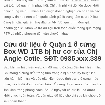
sát toàn bộ quy trình phục hồi. Chỉ tính phí khi dữ liệu được khôi
phục đúng và đủ. Thiên Tân được doanh nghiệp, cá nhân và các
công ty tin học trên toàn quốc đánh giá là trung tâm cứu dữ liệu
đáng tin cậy, giá rẻ hàng đầu tại VN. Với quy trình đơn giản
nhanh gọn lẹ. Nhận và trả dữ liệu trên toàn quốc thông qua mạng
FTP và nhiều phương tiện vận chuyển khác.
Cứu dữ liệu ở Quận 1 ổ cứng
Box WD 1TB bị hư cơ của Chị
Angle Cotle. SĐT: 0985.xxx.339
Sau khi tìm hiểu trên web, chị đã mang ổ cứng đến tới Thiên Tân.
Chị mang ổ cứng đến trong tình trạng ổ bị hư cơ. Kỹ thuật liền
tiến hành kiểm tra và báo giá. Nắm được tình trạng ổ cứng mắc
phải, và chị đã đồng ý sửa chữa . Ổ cứng được sửa chữa thay thế
linh kiện trong phòng sạch. Sau 2 ngày tất cả dữ liệu đã được
khôi phục hoàn toàn. Và bàn giao dữ liệu cho chị sau khi chép dữ
liệu hoàn thành.