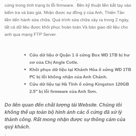
cứng trong tình trạng bị lỗi firmware. Bên kỹ thuật liền bắt tay vào
kiểm tra và báo giá. Nhận được sự đồng ý của Anh, Thiên Tân
liền tiến hành sửa chữa. Quá trình sửa chữa xảy ra trong 2 ngày,
tất cả dữ liệu được khôi phục hoàn toàn.Và bàn giao dữ liệu cho
anh qua mạng FTP Server.
Cứu dữ liệu ở Quận 1 ổ cứng Box WD 1TB bị hư
cơ của Chị Angle Cotle.
Khôi phục dữ liệu tại Khánh Hòa ổ cứng WD 1TB
PC bị lỗi không nhận của Anh Chánh.
Cứu dữ liệu tại Hà Tĩnh ổ cứng Kingston 120GB
2.5″ bị lỗi firmware của Anh Sơn.
Do liên quan đến chất lượng tải Website. Chúng tôi
không thể up toàn bộ hình ảnh các ổ cứng đã xử lý
thành công. Rất mong nhận được sự thông cảm của
quý khách.