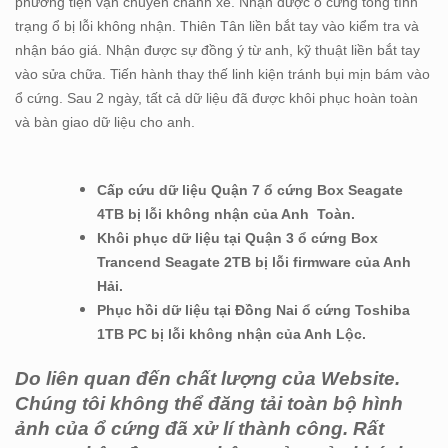
phương tiện vận chuyển chành xe. Nhận được ổ cứng tỏng tình
trạng ổ bị lỗi không nhận. Thiên Tân liền bắt tay vào kiểm tra và
nhận báo giá. Nhận được sự đồng ý từ anh, kỹ thuật liền bắt tay
vào sửa chữa. Tiến hành thay thế linh kiện tránh bụi mịn bám vào
ổ cứng. Sau 2 ngày, tất cả dữ liệu đã được khôi phục hoàn toàn
và bàn giao dữ liệu cho anh.
Cấp cứu dữ liệu Quận 7 ổ cứng Box Seagate
4TB bị lỗi không nhận của Anh Toàn.
Khôi phục dữ liệu tại Quận 3 ổ cứng Box
Trancend Seagate 2TB bị lỗi firmware của Anh
Hải.
Phục hồi dữ liệu tại Đồng Nai ổ cứng Toshiba
1TB PC bị lỗi không nhận của Anh Lộc.
Do liên quan đến chất lượng của Website.
Chúng tôi không thể đăng tải toàn bộ hình
ảnh của ổ cứng đã xử lí thành công. Rất