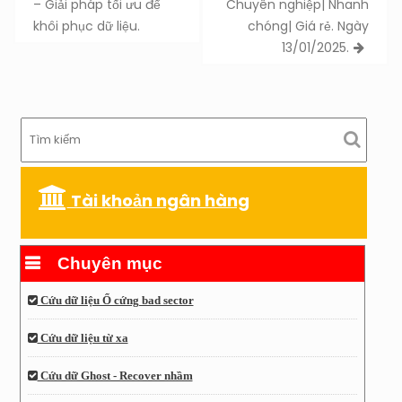
navigation
– Giải pháp tối ưu để
Chuyên nghiệp| Nhanh
khôi phục dữ liệu.
chóng| Giá rẻ. Ngày
13/01/2025.
Tài khoản ngân hàng
Chuyên mục
Cứu dữ liệu Ổ cứng bad sector
Cứu dữ liệu từ xa
Cứu dữ Ghost - Recover nhầm