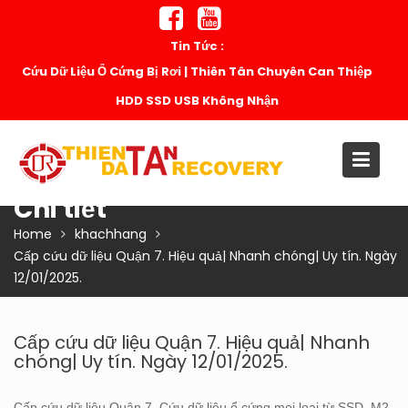
Skip
to
Tin Tức :
content
Cứu Dữ Liệu Ổ Cứng Bị Rơi | Thiên Tân Chuyên Can Thiệp
HDD SSD USB Không Nhận
Chi tiết
Home
khachhang
Cấp cứu dữ liệu Quận 7. Hiệu quả| Nhanh chóng| Uy tín. Ngày
12/01/2025.
Cấp cứu dữ liệu Quận 7. Hiệu quả| Nhanh
chóng| Uy tín. Ngày 12/01/2025.
Cấp cứu dữ liệu Quận 7. Cứu dữ liệu ổ cứng mọi loại từ SSD, M2,