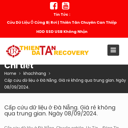
Skip
to
Tin Tức :
content
Cứu Dữ Liệu Ổ Cứng Bị Rơi | Thiên Tân Chuyên Can Thiệp
HDD SSD USB Không Nhận
Chi tiết
Home
khachhang
Cấp cứu dữ liệu ở Đà Nẵng. Giá rẻ không qua trung gian. Ngày
08/09/2024.
Cấp cứu dữ liệu ở Đà Nẵng. Giá rẻ không
qua trung gian. Ngày 08/09/2024.
Cấp cứu dữ liệu ở Đà Nẵng. Chuyên nghiệp, Uy Tín – Đáng Tin