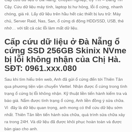
Cậy. Cứu dữ liệu máy tính, laptop bị hư hỏng, lỗi ổ cứng, nhanh
chóng, giá rẻ. Lấy dữ liệu trên hầu hết các thiết bị lưu trữ: Máy
chủ, Server Raid, Nas, San, ổ cứng di động HDD/SSD, USB, thẻ
nhớ… với tất cả các lỗi làm mất dữ liệu.
Cấp cứu dữ liệu ở Đà Nẵng ổ
cứng SSD 256GB Skinix NVme
bị lỗi không nhận của Chị Hà.
SĐT: 0961.xxx.080
Sau khi tìm hiểu trên web, Anh đã gửi ổ cứng đến tới Thiên Tân
qua phương tiện vận chuyển Viettel. Nhận được ổ cứng trong tình
trạng ổ cứng bị lỗi không nhận. Kỹ thuật liền tiến hành kiểm tra và
báo giá. Nắm được tình trạng ổ cứng, Anh liền đồng ý sửa chữa.
Vì đây là dữ liệu quan trọng, anh mong có thể cứu dữ liệu sớm
nhất. Thiên Tân liền tiến hành sửa chữa, quá trình sửa chữa xảy
ra trong 24H. Và dữ liệu đã được khôi phục hoàn toàn và được
bàn giao cho anh.