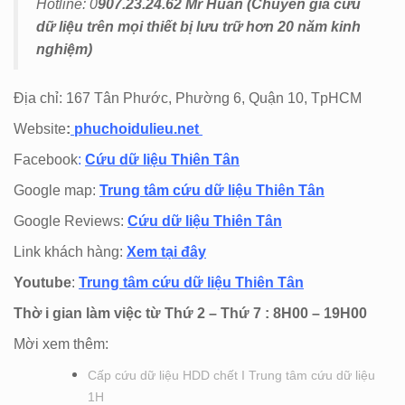
Hotline: 0
907.23.24.62 Mr Huấn (
Chuyên gia cứu
dữ liệu trên mọi thiết bị lưu trữ hơn 20 năm kinh
nghiệm)
Địa chỉ: 167 Tân Phước, Phường 6, Quận 10, TpHCM
Website
:
phuchoidulieu.net
Facebook
:
Cứu dữ liệu Thiên Tân
Google map:
Trung tâm cứu dữ liệu Thiên Tân
Google Reviews:
Cứu dữ liệu Thiên Tân
Link khách hàng:
Xem tại đây
Youtube
:
Trung tâm cứu dữ liệu Thiên Tân
Thờ i gian làm việc từ Thứ 2 – Thứ 7 : 8H00 – 19H00
Mời xem thêm:
Cấp cứu dữ liệu HDD chết I Trung tâm cứu dữ liệu
1H