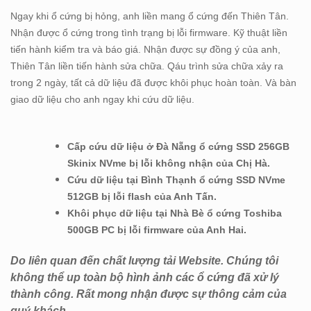
Ngay khi ổ cứng bị hỏng, anh liền mang ổ cứng đến Thiên Tân.
Nhận được ổ cứng trong tình trạng bị lỗi firmware. Kỹ thuật liền
tiến hành kiểm tra và báo giá. Nhận được sự đồng ý của anh,
Thiên Tân liền tiến hành sửa chữa. Qáu trình sửa chữa xảy ra
trong 2 ngày, tất cả dữ liệu đã được khôi phục hoàn toàn. Và bàn
giao dữ liệu cho anh ngay khi cứu dữ liệu.
Cấp cứu dữ liệu ở Đà Nẵng ổ cứng SSD 256GB
Skinix NVme bị lỗi không nhận của Chị Hà.
Cứu dữ liệu tại Bình Thạnh ổ cứng SSD NVme
512GB bị lỗi flash của Anh Tấn.
Khôi phục dữ liệu tại Nhà Bè ổ cứng Toshiba
500GB PC bị lỗi firmware của Anh Hai.
Do liên quan đến chất lượng tải Website. Chúng tôi
không thể up toàn bộ hình ảnh các ổ cứng đã xử lý
thành công. Rất mong nhận được sự thông cảm của
quý khách.